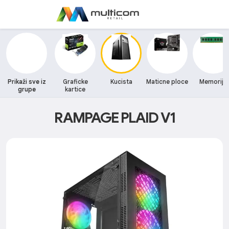
Prikaži sve iz
Graficke
Kucista
Maticne ploce
Memorija
grupe
kartice
RAMPAGE PLAID V1