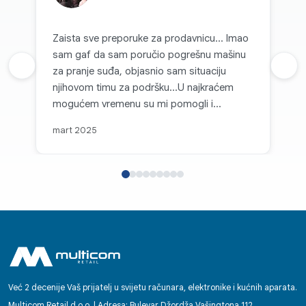
Zaista sve preporuke za prodavnicu... Imao
sam gaf da sam poručio pogrešnu mašinu
Prethodna recenzija
za pranje suđa, objasnio sam situaciju
Sljed
njihovom timu za podršku...U najkraćem
mogućem vremenu su mi pomogli i
zamijenili mašinu odgovarajućem.
mart 2025
Već 2 decenije Vaš prijatelj u svijetu računara, elektronike i kućnih aparata.
Multicom Retail d.o.o. | Adresa: Bulevar Džordža Vašingtona 112,