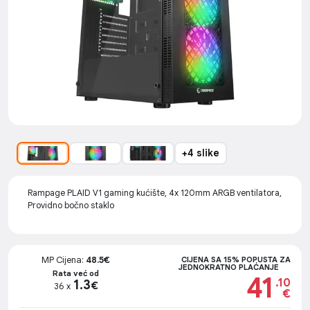
+4 slike
Rampage PLAID V1 gaming kućište, 4x 120mm ARGB ventilatora,
Providno bočno staklo
MP Cijena:
48.5€
CIJENA SA 15% POPUSTA ZA
JEDNOKRATNO PLAĆANJE
Rata već od
41
.10
1.3
€
36 x
€