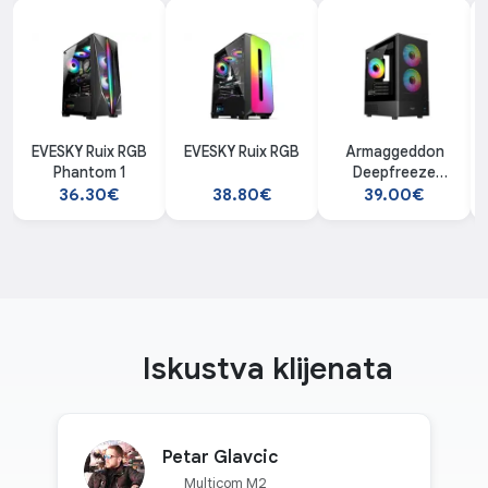
EVESKY Ruix RGB
EVESKY Ruix RGB
Armaggeddon
Phantom 1
Deepfreeze
Duplex 2 CHROMA
36.30€
38.80€
39.00€
Black kućište
Iskustva klijenata
Petar Glavcic
Multicom M2