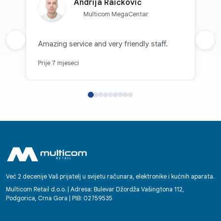
Andrija Raičković
Multicom MegaCentar
Prethodna recenzija
Amazing service and very friendly staff.
Sljed
Prije 7 mjeseci
Već 2 decenije Vaš prijatelj u svijetu računara, elektronike i kućnih aparata.
Multicom Retail d.o.o. | Adresa: Bulevar Džordža Vašingtona 112,
Podgorica, Crna Gora | PIB: 02759535