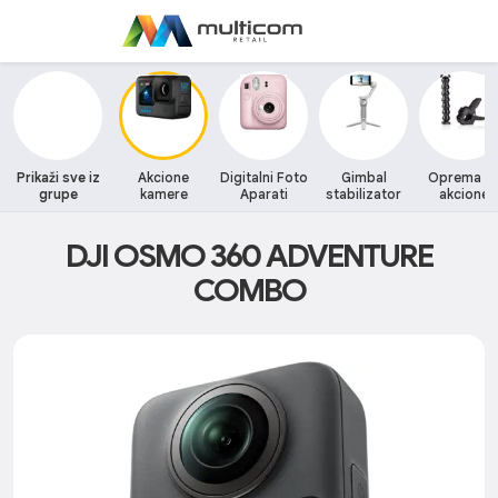
Prikaži sve iz
Akcione
Digitalni Foto
Gimbal
Oprema z
grupe
kamere
Aparati
stabilizator
akcione
kamere
DJI OSMO 360 ADVENTURE
COMBO