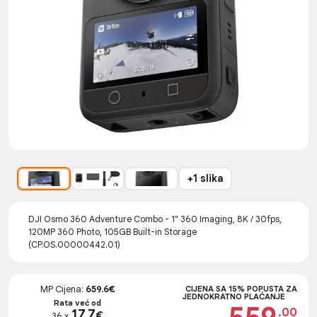
+1 slika
DJI Osmo 360 Adventure Combo - 1" 360 Imaging, 8K / 30fps,
120MP 360 Photo, 105GB Built-in Storage
(CP.OS.00000442.01)
MP Cijena:
659.6€
CIJENA SA 15% POPUSTA ZA
JEDNOKRATNO PLAĆANJE
Rata već od
.00
17.7
€
36 x