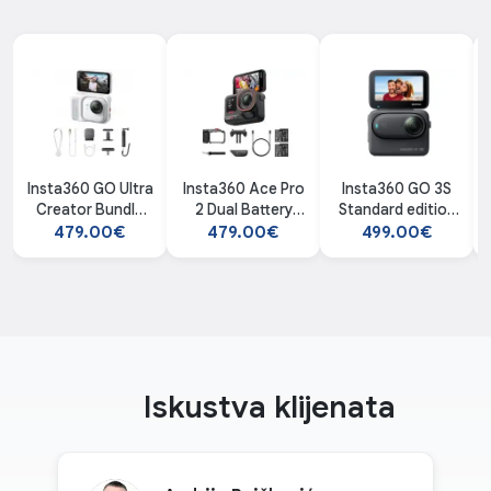
Insta360 GO Ultra
Insta360 Ace Pro
Insta360 GO 3S
Creator Bundle
2 Dual Battery
Standard edition
(Arctic White)
Xplorer Bundle /
Midnight
479.00€
479.00€
499.00€
Dark Gray akciona
Black 128GB
kamera
Iskustva klijenata