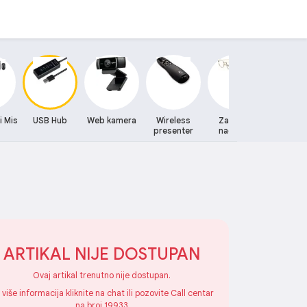
i Mis
USB Hub
Web kamera
Wireless
Zastitne
Zvucni
presenter
naocare
ARTIKAL NIJE DOSTUPAN
Ovaj artikal trenutno nije dostupan.
 više informacija kliknite na chat ili pozovite Call centar
na broj 19933