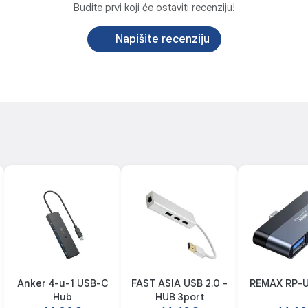
Budite prvi koji će ostaviti recenziju!
Napišite recenziju
Anker 4-u-1 USB-C
FAST ASIA USB 2.0 -
REMAX RP-U1
Hub
HUB 3port