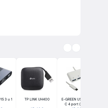
5 3 u 1
TP LINK UH400
E-GREEN USB 3.1 tip
On
C 4 port (Bijela)