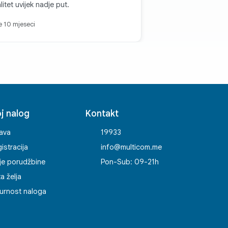
litet uvijek nadje put.
je 10 mjeseci
j nalog
Kontakt
java
19933
istracija
info@multicom.me
je porudžbine
Pon-Sub: 09-21h
ta želja
urnost naloga