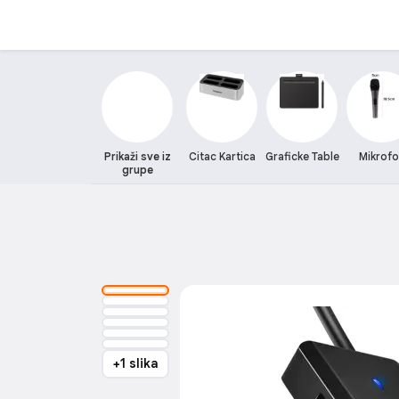
Prikaži sve iz
Citac Kartica
Graficke Table
Mikrof
grupe
+1 slika