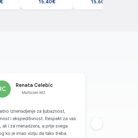
0€
15.40€
15.60€
Renata Celebic
RC
Multicom M2
jatno iznenadjenje za ljubaznost,
nost i ekspeditivnost. Respekt za vas
, ali i za menadzera, a prije svega
Sljedeca grupa
g ko je imao viziju da tako treba.