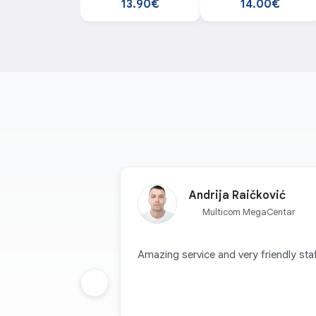
13.90€
14.00€
Andrija Raičković
Multicom MegaCentar
Amazing service and very friendly staf
Prethodna grupa