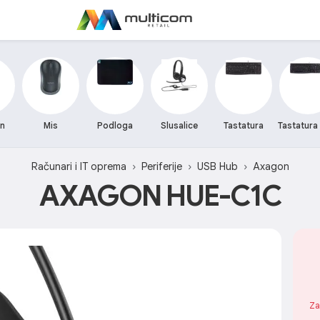
on
Mis
Podloga
Slusalice
Tastatura
Tastatura 
Računari i IT oprema
Periferije
USB Hub
Axagon
AXAGON HUE-C1C
Za