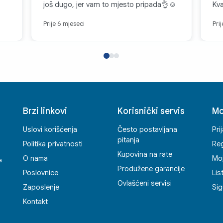
još dugo, jer vam to mjesto pripada👌☺️
Kva
Prije 6 mjeseci
Pri
Brzi linkovi
Korisnički servis
Mo
Uslovi korišćenja
Često postavljana
Pri
pitanja
Politika privatnosti
Reg
Kupovina na rate
O nama
Mo
a
Produžene garancije
Poslovnice
Lis
Ovlašćeni servisi
Zaposlenje
Sig
Kontakt