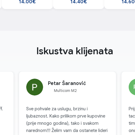
14.00€
14.40€
14.6
Iskustva klijenata
Petar Šaranović
Multicom M2
f.
Sve pohvale za uslugu, brzinu i
Pri
ljubaznost. Kako prilikom prve kupovine
tac
(prije mnogo godina), tako i svakom
tim
narednom!!! Želim vam da ostanete lideri
ono