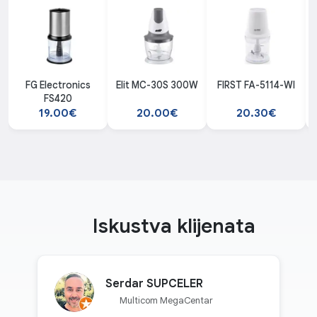
FG Electronics
Elit MC-30S 300W
FIRST FA-5114-WI
FS420
19.00€
20.00€
20.30€
Iskustva klijenata
Serdar SUPCELER
Multicom MegaCentar