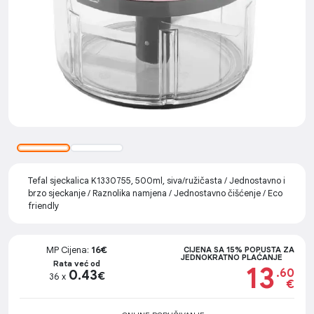
Tefal sjeckalica K1330755, 500ml, siva/ružičasta / Jednostavno i
brzo sjeckanje / Raznolika namjena / Jednostavno čišćenje / Eco
friendly
MP Cijena:
16€
CIJENA SA 15% POPUSTA ZA
JEDNOKRATNO PLAĆANJE
Rata već od
13
.60
0.43
€
36 x
€