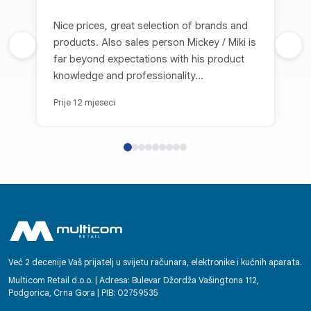
Nice prices, great selection of brands and
products. Also sales person Mickey / Miki is
Prethodna recenzija
Sljed
far beyond expectations with his product
knowledge and professionality...
Prije 12 mjeseci
Već 2 decenije Vaš prijatelj u svijetu računara, elektronike i kućnih aparata.
Multicom Retail d.o.o. | Adresa: Bulevar Džordža Vašingtona 112,
Podgorica, Crna Gora | PIB: 02759535