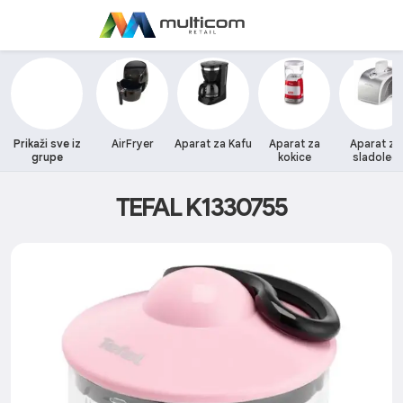
Prikaži sve iz
AirFryer
Aparat za Kafu
Aparat za
Aparat za
grupe
kokice
sladoled
TEFAL K1330755