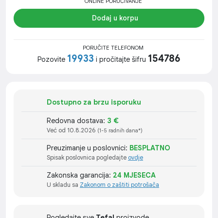
ONLINE PORUČIVANJE
Dodaj u korpu
PORUČITE TELEFONOM
19933
154786
Pozovite
i pročitajte šifru
Dostupno za brzu isporuku
Redovna dostava:
3 €
Već od 10.8.2026
(1-5 radnih dana*)
Preuzimanje u poslovnici:
BESPLATNO
Spisak poslovnica pogledajte
ovdje
Zakonska garancija:
24 MJESECA
U skladu sa
Zakonom o zaštiti potrošača
Pogledajte sve
Tefal
proizvode