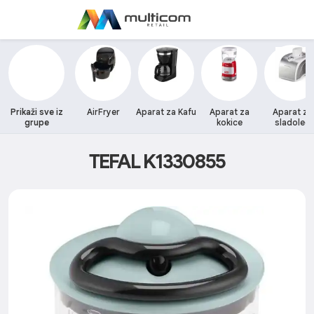
Prikaži sve iz
AirFryer
Aparat za Kafu
Aparat za
Aparat za
grupe
kokice
sladoled
TEFAL K1330855