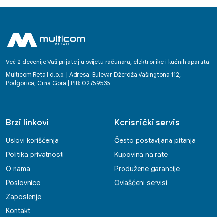
njihov individualni pristup, jasnoća i brzina u
komunikaciji te osjećaj povjerenja kod
kupaca koji stvaraju već pri prvom kontaktu.
Bilo da se radi o podršci, savjetovanju ili
tehničkoj pomoći, radnici Multicoma
ostavljaju dojam partnera na kojega se
Već 2 decenije Vaš prijatelj u svijetu računara, elektronike i kućnih aparata.
možete osloniti. Svako dobro! Enko
Multicom Retail d.o.o. | Adresa: Bulevar Džordža Vašingtona 112,
Podgorica, Crna Gora | PIB: 02759535
Brzi linkovi
Korisnički servis
Uslovi korišćenja
Često postavljana pitanja
Politika privatnosti
Kupovina na rate
O nama
Produžene garancije
Poslovnice
Ovlašćeni servisi
Zaposlenje
Kontakt