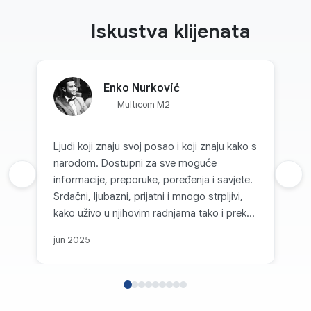
Iskustva klijenata
Enko Nurković
Multicom M2
Ljudi koji znaju svoj posao i koji znaju kako s
narodom. Dostupni za sve moguće
Prethodna recenzija
informacije, preporuke, poređenja i savjete.
Sljed
Srdačni, ljubazni, prijatni i mnogo strpljivi,
kako uživo u njihovim radnjama tako i preko
kanala komunikacije. Svaka topla preporuka
jun 2025
za Multicom d.o.o. i sve pohvale za takvu
firmu koja je na nivou i koja, može se
slobodno reći, parira velikim firmama i
korporacijama u svijetu. Posebno se ističe