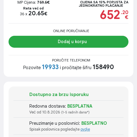
MP Cijena:
769.6€
CIJENA SA 15% POPUSTA ZA
JEDNOKRATNO PLAĆANJE
Rata već od
652
.20
20.65
€
36 x
€
ONLINE PORUČIVANJE
Dodaj u korpu
PORUČITE TELEFONOM
19933
158490
Pozovite
i pročitajte šifru
Dostupno za brzu isporuku
Redovna dostava:
BESPLATNA
Već od 10.8.2026
(1-5 radnih dana*)
Preuzimanje u poslovnici:
BESPLATNO
Spisak poslovnica pogledajte
ovdje