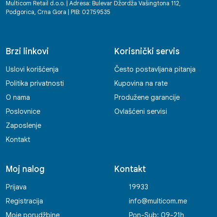
Multicom Retail d.o.o. | Adresa: Bulevar Džordža Vašingtona 112,
Podgorica, Crna Gora | PIB: 02759535
Brzi linkovi
Korisnički servis
Uslovi korišćenja
Često postavljana pitanja
Politika privatnosti
Kupovina na rate
O nama
Produžene garancije
Poslovnice
Ovlašćeni servisi
Zaposlenje
Kontakt
Moj nalog
Kontakt
Prijava
19933
Registracija
info@multicom.me
Moje porudžbine
Pon-Sub: 09-21h