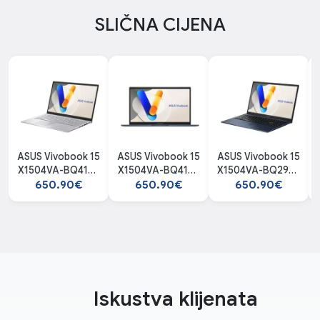
SLIČNA CIJENA
ASUS Vivobook 15
ASUS Vivobook 15
ASUS Vivobook 15
X1504VA-BQ4105
X1504VA-BQ4102
X1504VA-BQ2947
laptop
laptop
NOT25277 laptop
650.90€
650.90€
650.90€
Iskustva klijenata