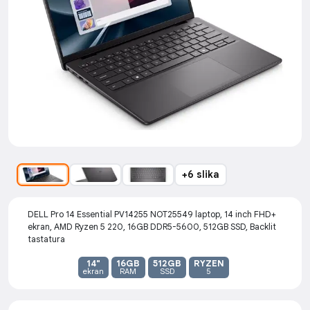
+6 slika
DELL Pro 14 Essential PV14255 NOT25549 laptop, 14 inch FHD+
ekran, AMD Ryzen 5 220, 16GB DDR5-5600, 512GB SSD, Backlit
tastatura
14"
16GB
512GB
RYZEN
ekran
RAM
SSD
5