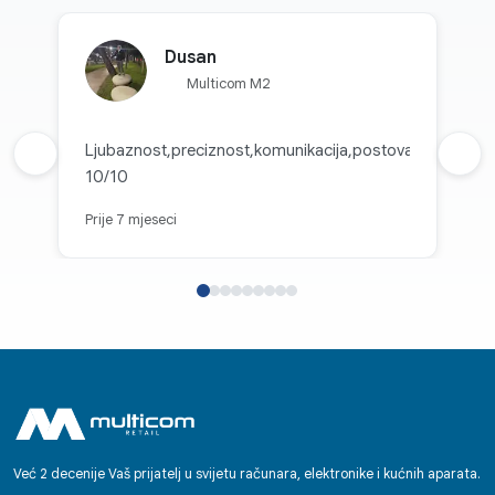
Dusan
Multicom M2
Ljubaznost,preciznost,komunikacija,postovanje
Prethodna recenzija
Sljed
10/10
Prije 7 mjeseci
Već 2 decenije Vaš prijatelj u svijetu računara, elektronike i kućnih aparata.