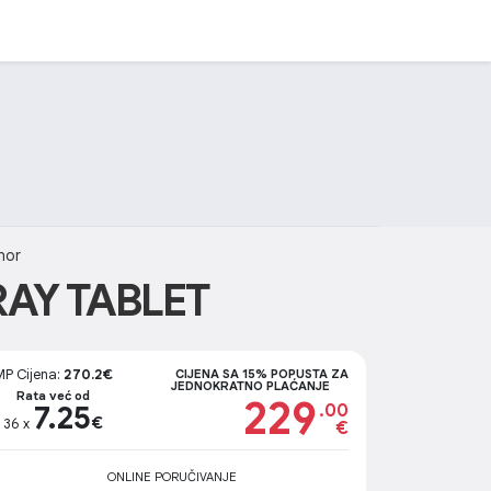
nor
RAY TABLET
MP Cijena:
270.2€
CIJENA SA 15% POPUSTA ZA
JEDNOKRATNO PLAĆANJE
Rata već od
229
7.25
.00
€
36 x
€
ONLINE PORUČIVANJE