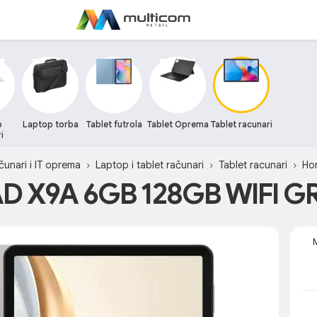
p
Laptop torba
Tablet futrola
Tablet Oprema
Tablet racunari
i
čunari i IT oprema
Laptop i tablet računari
Tablet racunari
Ho
 X9A 6GB 128GB WIFI G