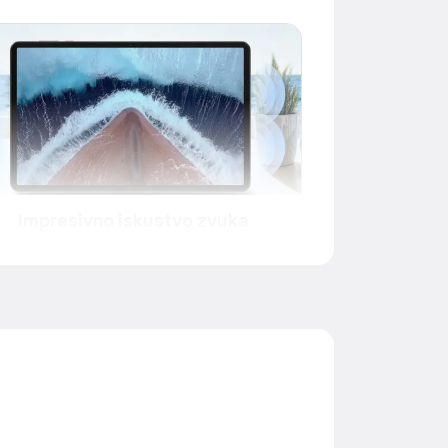
Impresivno iskustvo zvuka
iri zvučnika sa četiri pametna pojačala isporučuju
snažan bas koji privlači Vašu pažnju. Uživajte u
resivnom surround zvuku sa jačinom povećanom
a 200%, pružajući audio iskustvo poput onog na
koncertu.