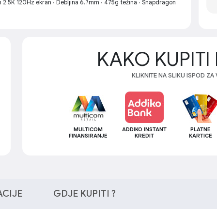
h 2.5K 120Hz ekran ∙ Debljina 6.7mm ∙ 475g težina ∙ Snapdragon
KAKO KUPITI 
KLIKNITE NA SLIKU ISPOD ZA
MULTICOM
ADDIKO INSTANT
PLATNE
FINANSIRANJE
KREDIT
KARTICE
ACIJE
GDJE KUPITI ?