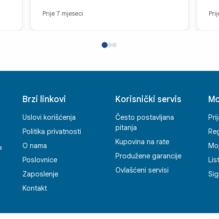
Prije 7 mjeseci
Pri
Brzi linkovi
Korisnički servis
Mo
Uslovi korišćenja
Često postavljana
Pri
pitanja
Politika privatnosti
Reg
Kupovina na rate
O nama
Mo
a
Produžene garancije
Poslovnice
Lis
Ovlašćeni servisi
Zaposlenje
Sig
Kontakt