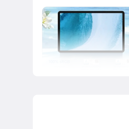
Veliki ekran, prijatan za oči
Veliki ekran od 11,5 inča sa odnosom ekrana i tijel
86%, užim okvirima za širi pogled. Uživajte u
impresivnijem iskustvu za maratonsko gledanj
sadržaja, onlajn časove i čitanje. Višestruke funkc
zaštite očiju osiguravaju da je ekran zaista prija
za Vaše oči.