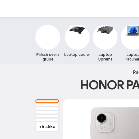
Prikaži sve iz
Laptop cooler
Laptop
Lapto
grupe
Oprema
racunar
Ra
HONOR PAD
+5 slika