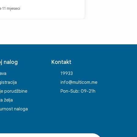
je 11 mjeseci
j nalog
Kontakt
java
19933
istracija
info@multicom.me
je porudžbine
Pon-Sub: 09-21h
ta želja
urnost naloga