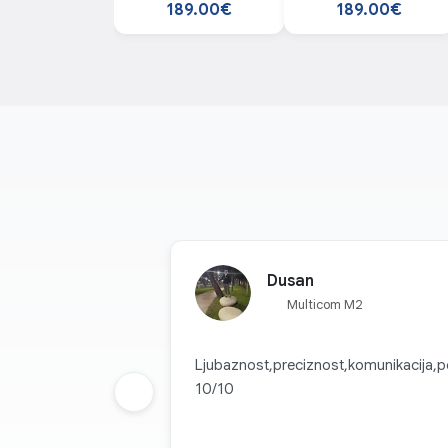
128GB Silver tablet
128GB Gray tablet
189.00€
189.00€
Dusan
Multicom M2
Ljubaznost,preciznost,komunikacija,p
10/10
Prethodna grupa