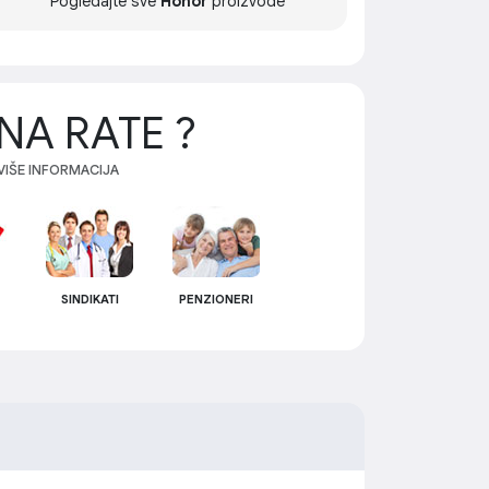
Pogledajte sve
Honor
proizvode
NA RATE ?
 VIŠE INFORMACIJA
SINDIKATI
PENZIONERI