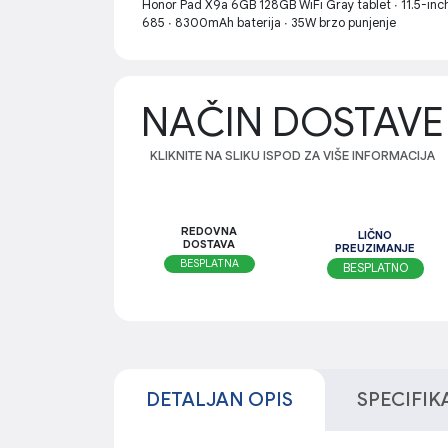
Honor Pad X9a 6GB 128GB WiFi Gray tablet ∙ 11.5-inc
685 ∙ 8300mAh baterija ∙ 35W brzo punjenje
NAČIN DOSTAVE
KLIKNITE NA SLIKU ISPOD ZA VIŠE INFORMACIJA
REDOVNA
LIČNO
DOSTAVA
PREUZIMANJE
BESPLATNA
BESPLATNO
DETALJAN OPIS
SPECIFIK