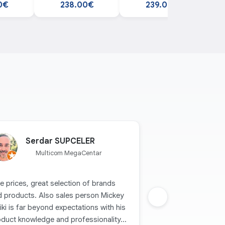
 tablet
128GB Silver tablet
Graphite Grey
12
0€
238.00€
239.00€
tablet
Serdar SUPCELER
Multicom MegaCentar
e prices, great selection of brands
d products. Also sales person Mickey
Sljedeca grupa
iki is far beyond expectations with his
duct knowledge and professionality...