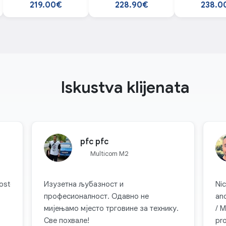
Gray tablet
128GB Gray
219.00€
228.90€
238.0
Iskustva klijenata
pfc pfc
Multicom M2
ostovanje
Изузетна љубазност и
Nic
професионалност. Одавно не
an
мијењамо мјесто трговине за технику.
/ M
Све похвале!
pro