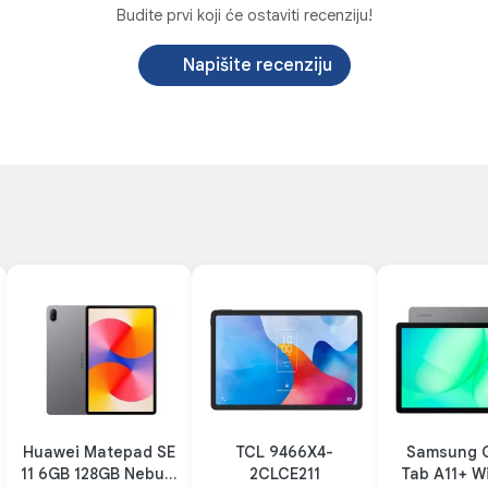
Budite prvi koji će ostaviti recenziju!
Napišite recenziju
Jednostavan za rukovanje
Potpuno metalni unibody dizajn tanak samo 6,77
mm, dodaje ljepotu uz smanjenje težine. Težak samo
475 g, lak je za držanje tokom dugih perioda.
P
teh
uje
ke,
Brzi napredak baterije
8300mAh, 35W brzo punjenje.
Huawei Matepad SE
TCL 9466X4-
Samsung G
11 6GB 128GB Nebula
2CLCE211
Tab A11+ W