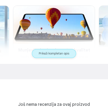
Munjevita brzina, izuzetan kvalitet
Prikaži kompletan opis
Visoka brzina osvježavanja od 120Hz uparena sa
Čet
2.5K rezolucijom visoke definicije, savršeno
kombinuje glatke vizuelne efekte i jasan kvalitet. Ovaj
imp
ekran pruža zadivljujuću jasnoću.
z
a od
e
ije
tan
Još nema recenzija za ovaj proizvod