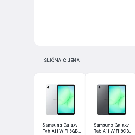
Poboljšani vokali, svaka riječ
SLIČNA CIJENA
kristalno jasna
Vlastiti algoritam za poboljšanje vokala: Ekstrat
vokalne kanale za jasnije glasove. Bez smetnji bu
čineći sastanke i sesije učenja fokusiranijim.
Samsung Galaxy
Samsung Galaxy
Tab A11 WIFI 8GB
Tab A11 WIFI 8GB