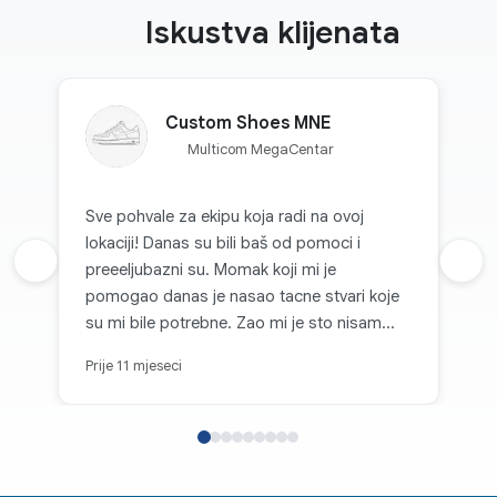
Iskustva klijenata
Custom Shoes MNE
Multicom MegaCentar
Sve pohvale za ekipu koja radi na ovoj
lokaciji! Danas su bili baš od pomoci i
Prethodna recenzija
preeeljubazni su. Momak koji mi je
Sljed
pomogao danas je nasao tacne stvari koje
su mi bile potrebne. Zao mi je sto nisam
zapamtio kako se zove! 👍🏼
Prije 11 mjeseci