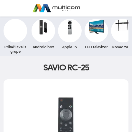
Prikaži sve iz
Android box
Apple TV
LED televizor
Nosac za T
grupe
SAVIO RC-25