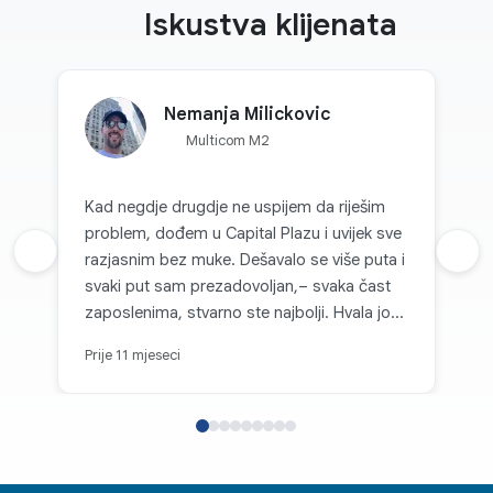
Iskustva klijenata
Nemanja Milickovic
Multicom M2
Kad negdje drugdje ne uspijem da riješim
problem, dođem u Capital Plazu i uvijek sve
Prethodna recenzija
razjasnim bez muke. Dešavalo se više puta i
Sljed
svaki put sam prezadovoljan,– svaka čast
zaposlenima, stvarno ste najbolji. Hvala još
jednom!
Prije 11 mjeseci