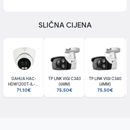
SLIČNA CIJENA
DAHUA HAC-
TP LINK VIGI C340
TP LINK VIGI C340
HDW1200T-IL-A-
(6MM)
(4MM)
0280B-S6
71.10€
75.50€
75.50€