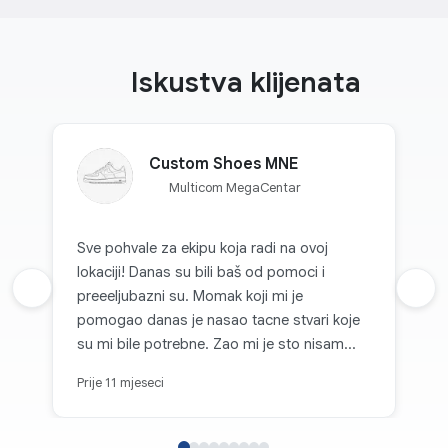
Iskustva klijenata
Custom Shoes MNE
Multicom MegaCentar
Sve pohvale za ekipu koja radi na ovoj
lokaciji! Danas su bili baš od pomoci i
Prethodna recenzija
preeeljubazni su. Momak koji mi je
Sljed
pomogao danas je nasao tacne stvari koje
su mi bile potrebne. Zao mi je sto nisam
zapamtio kako se zove! 👍🏼
Prije 11 mjeseci