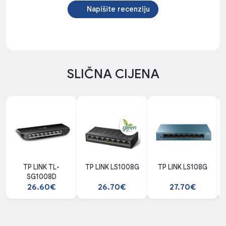
Napišite recenziju
SLIČNA CIJENA
TP LINK TL-
TP LINK LS1008G
TP LINK LS108G
SG1008D
26.60€
26.70€
27.70€