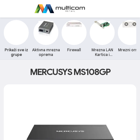
Prikaži sve iz
Aktivna mrezna
Firewall
Mrezna LAN
Mrezni orm
grupe
oprema
Kartica i
adapteri
MERCUSYS MS108GP