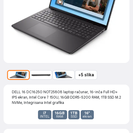
+5 slika
DELL 16 DC16250 NOT25808 laptop računar, 16-inča Full HD+
IPS ekran, Intel Core 7 150U, 16GB DDR5-5200 RAM, 1TB SSD M.2
NVMe, Integrisana Intel grafika
i7
16GB
1TB
16"
INTEL
RAM
SSD
ekran