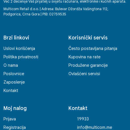
Već 2 decenije Vaš prijatelj u svijetu računara, elektronike i kućnih aparata.
Multicom Retail d.o.o. | Adresa: Bulevar Džordža Vašingtona 112,
Podgorica, Crna Gora | PIB: 02759535
Brzi linkovi
Korisnički servis
Uslovi korišćenja
Često postavljana pitanja
Politika privatnosti
Kupovina na rate
O nama
Produžene garancije
Poslovnice
Ovlašćeni servisi
Zaposlenje
Kontakt
Moj nalog
Kontakt
Prijava
19933
Registracija
info@multicom.me