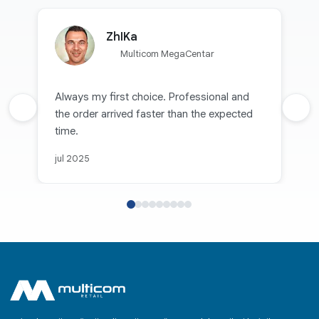
ZhIKa
Multicom MegaCentar
Always my first choice. Professional and
Prethodna recenzija
the order arrived faster than the expected
Sljed
time.
jul 2025