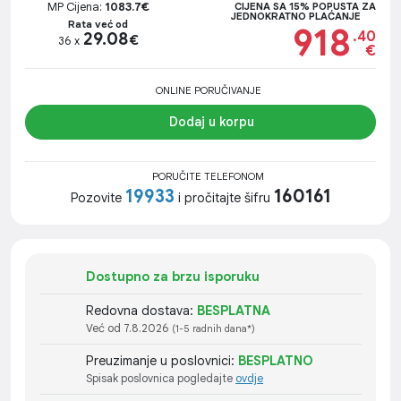
MP Cijena:
1083.7€
CIJENA SA 15% POPUSTA ZA
JEDNOKRATNO PLAĆANJE
Rata već od
918
.40
29.08
€
36 x
€
ONLINE PORUČIVANJE
Dodaj u korpu
PORUČITE TELEFONOM
19933
160161
Pozovite
i pročitajte šifru
Dostupno za brzu isporuku
Redovna dostava:
BESPLATNA
Već od 7.8.2026
(1-5 radnih dana*)
Preuzimanje u poslovnici:
BESPLATNO
Spisak poslovnica pogledajte
ovdje