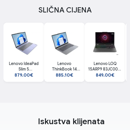
SLIČNA CIJENA
Lenovo IdeaPad
Lenovo
Lenovo LOQ
Slim 5
ThinkBook 14
15ARP9 83JC00ESYA
83J6000DRM
21MV00FGYA
laptop
879.00€
885.10€
849.00€
laptop
laptop
Iskustva klijenata