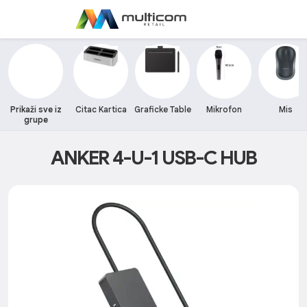
Prikaži sve iz
Citac Kartica
Graficke Table
Mikrofon
Mis
grupe
ANKER 4-U-1 USB-C HUB