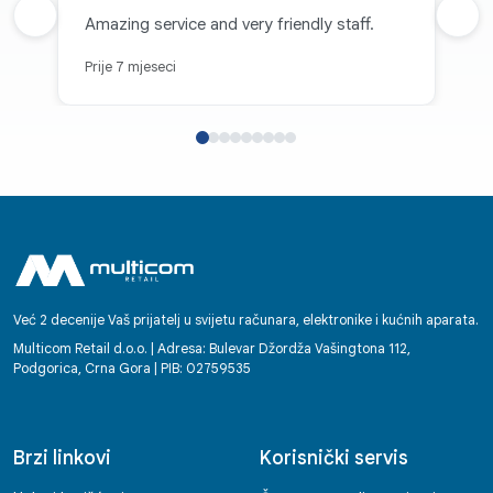
Prethodna recenzija
Amazing service and very friendly staff.
Sljed
Prije 7 mjeseci
Već 2 decenije Vaš prijatelj u svijetu računara, elektronike i kućnih aparata.
Multicom Retail d.o.o. | Adresa: Bulevar Džordža Vašingtona 112,
Podgorica, Crna Gora | PIB: 02759535
Brzi linkovi
Korisnički servis