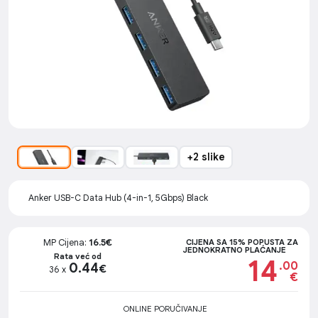
+2 slike
Anker USB-C Data Hub (4-in-1, 5Gbps) Black
MP Cijena:
16.5€
CIJENA SA 15% POPUSTA ZA
JEDNOKRATNO PLAĆANJE
Rata već od
14
.00
0.44
€
36 x
€
ONLINE PORUČIVANJE