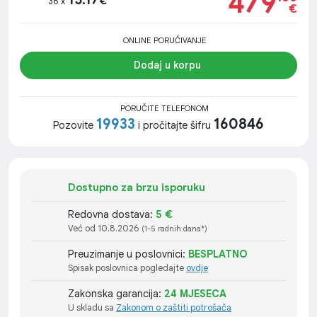
479
€
36 x
€
ONLINE PORUČIVANJE
Dodaj u korpu
PORUČITE TELEFONOM
19933
160846
Pozovite
i pročitajte šifru
Dostupno za brzu isporuku
Redovna dostava:
5 €
Već od 10.8.2026
(1-5 radnih dana*)
Preuzimanje u poslovnici:
BESPLATNO
Spisak poslovnica pogledajte
ovdje
Zakonska garancija:
24 MJESECA
U skladu sa
Zakonom o zaštiti potrošača