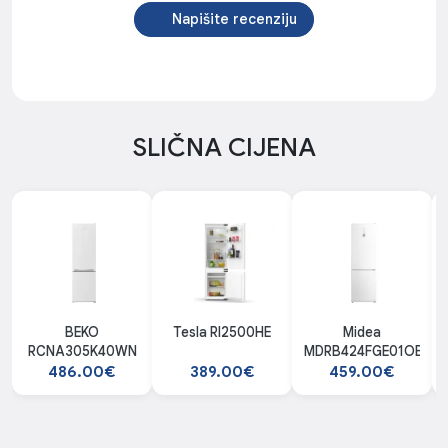
Napišite recenziju
SLIČNA CIJENA
BEKO
Tesla RI2500HE
Midea
RCNA305K40WN
MDRB424FGE01OE
486.00€
389.00€
459.00€