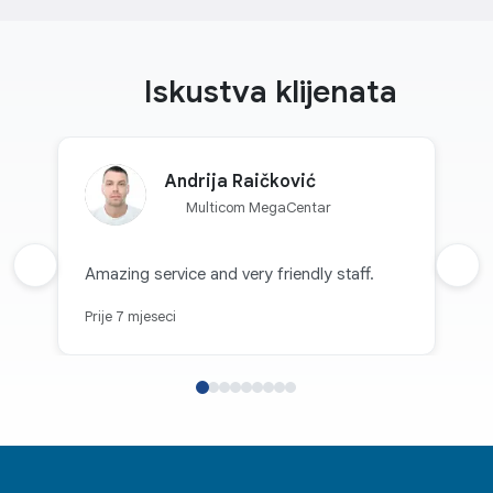
Iskustva klijenata
Andrija Raičković
Multicom MegaCentar
Prethodna recenzija
Amazing service and very friendly staff.
Sljed
Prije 7 mjeseci