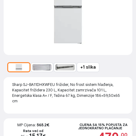
+1 slika
Sharp SJ-BA11DHXWFEU frižider, No frost sistem hlađenja,
Kapacitet frižidera 230 L, Kapacitet zamrzivača 101 L,
Energetska klasa A+ / F, Težina 67 kg, Dimenzije 186×59,50x65
cm
MP Cijena:
565.2€
CIJENA SA 15% POPUSTA ZA
JEDNOKRATNO PLAĆANJE
Rata već od
.00
15.17