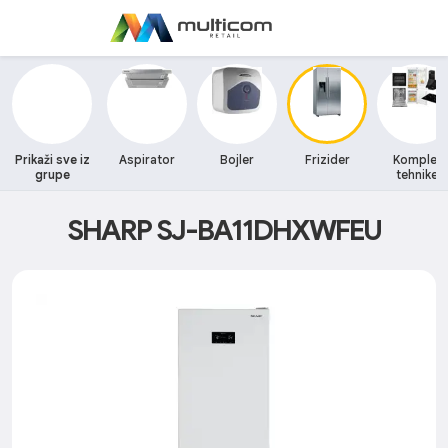
Prikaži sve iz
Aspirator
Bojler
Frizider
Komplet
grupe
tehnike
SHARP SJ-BA11DHXWFEU