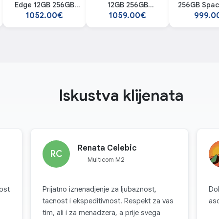
UNAPRIJEDITE SV
Edge 12GB 256GB
12GB 256GB
256GB Spac
GLEDA
Silver smartphone
Obsidian
smartp
1052.00€
1059.00€
999.0
Svjedočite punom spektru. Po
smartphone
RANI DIZAJN
boja i svjetlosti iz naše napre
 ambijentalnim ostrvom
Natural Image engine (mDNIe) 
dnu, uglađenu cjelinu za
puta bolju preciznost obrade 
ed.
Ovo rezultira značajnim pobol
performansi. ProScaler takođe 
Iskustva klijenata
koji zaslužuje, zahvaljujući AI
pružajući detalje u stvarnom ž
iskustvo.
Renata Celebic
RC
Multicom M2
ostovanje
Prijatno iznenadjenje za ljubaznost,
Do
tacnost i ekspeditivnost. Respekt za vas
as
tim, ali i za menadzera, a prije svega