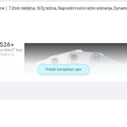
 │ 7.2mm debljina, 167g težina, Napredni noćni režim snimanja, Dyna
S26+
a island" kao
avršeno u
pruža brzinu,
Prikaži kompletan opis
konkurencije.
java scene,
ruženjima.
vanje
obrinuti za