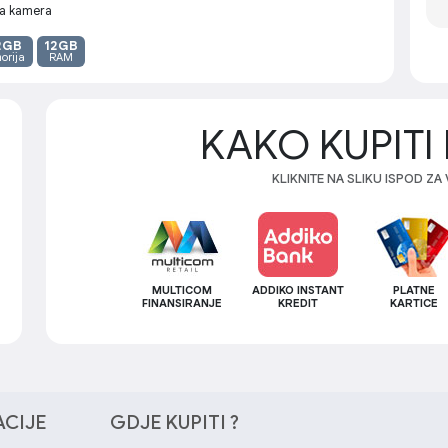
a kamera
2GB
12GB
orija
RAM
KAKO KUPITI 
KLIKNITE NA SLIKU ISPOD ZA
MULTICOM
ADDIKO INSTANT
PLATNE
FINANSIRANJE
KREDIT
KARTICE
ACIJE
GDJE KUPITI ?