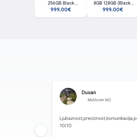
256GB Black
8GB 128GB (Black)
smartphone
smarthphone
999.00€
999.00€
RAFINI
Novi dizajn kamere sa
objedinjuje sočiva u je
rafiniran, napredni izgl
Dusan
Multicom M2
Ljubaznost,preciznost,komunikacija,p
10/10
Prethodna grupa