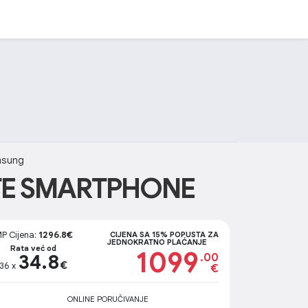
msung
TE SMARTPHONE
P Cijena:
1296.8€
CIJENA SA 15% POPUSTA ZA
JEDNOKRATNO PLAĆANJE
Rata već od
1099
34.8
.00
€
36 x
€
ONLINE PORUČIVANJE