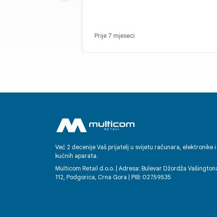
IZD
Ojačan aluminijumom i
Victus® 2, ovaj Galaxy 
Prije 7 mjeseci
snagu.
Već 2 decenije Vaš prijatelj u svijetu računara, elektronike i
kućnih aparata.
Multicom Retail d.o.o. | Adresa: Bulevar Džordža Vašington
112, Podgorica, Crna Gora | PIB: 02759535