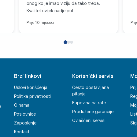
onog ko je imao viziju da tako treba.
RŽLJIVOST
Kvalitet uvijek nadje put.
 Corning® Gorilla® Glass
IGRAJTE DUŽE. OS
je dizajniran za dugotrajnu
Prije 10 mjeseci
Pri
Ostanite hladni kada se akcija 
'Vapor Chamber' i prilagođeni 
materijal (TIM) podržavaju vi
prilagođeni procesor tokom za
Efikasnijim širenjem toplote,
poboljšano rasipanje toplote z
podržano ray tracing-om i Vul
Brzi linkovi
Korisnički servis
Mo
uređaj održava vršne perform
videa i pruža glatke vizuale i 
Uslovi korišćenja
Često postavljana
Pri
napora.
pitanja
Politika privatnosti
Reg
Kupovina na rate
O nama
Mo
a
Produžene garancije
Poslovnice
Lis
Ovlašćeni servisi
Zaposlenje
Sig
Kontakt