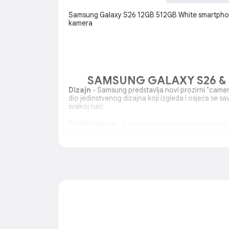
Samsung Galaxy S26 12GB 512GB White smartphone
kamera
SAMSUNG GALAXY S26 & 
Dizajn
- Samsung predstavlja novi prozirni "camer
dio jedinstvenog dizajna koji izgleda i osjeća se s
svakoj ruci.
Performanse
- Samsungov prilagođeni procesor 
glatke vizuale i performanse koje vas drže ispred 
Noćni Video
- Obrada slike vođena AP-om osvjetl
izoštrava detalje i smanjuje šum čak i u tamnim ok
Pomoć pri Fotografiji
- Dobijte brzo i lako uređi
fotografija pisanjem uputstava, a Galaxy AI će se p
ostalo.