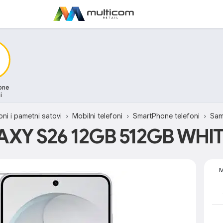
one
i
oni i pametni satovi
Mobilni telefoni
SmartPhone telefoni
Sa
XY S26 12GB 512GB WHI
M