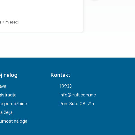
TANITE HLADNI
je 7 mjeseci
zagrije. Redizajnirana
termalni interfejs
soko-performansni
htjevnih sesija.
 pružaju do 29%
a hladniji rad. Dodatno
kan optimizacijom, vaš
j nalog
Kontakt
anse dok gledate sate
munjevit prikaz bez
java
19933
istracija
info@multicom.me
je porudžbine
Pon-Sub: 09-21h
ta želja
urnost naloga