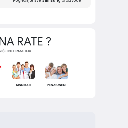
Pogledajte sve
Samsung
proizvode
NA RATE ?
 VIŠE INFORMACIJA
SINDIKATI
PENZIONERI