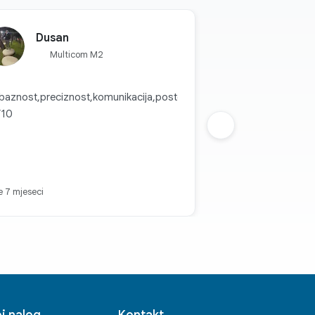
tlost i sjene dok ray
stičnijim bojama i
ljšano moćnim
Dusan
gođenim za Galaxy.
Multicom M2
ubaznost,preciznost,komunikacija,postovanje
/10
Sljedeca grupa
je 7 mjeseci