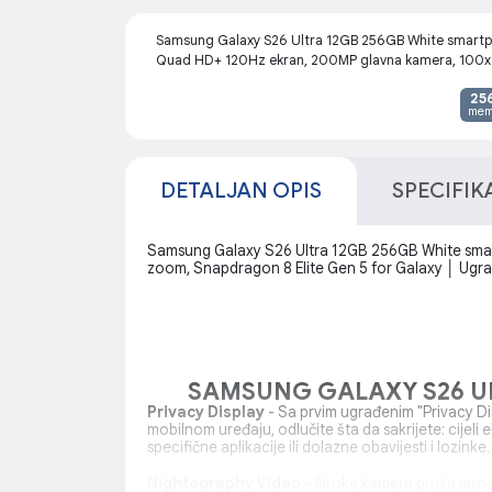
Samsung Galaxy S26 Ultra 12GB 256GB White smartp
Quad HD+ 120Hz ekran, 200MP glavna kamera, 100x z
25
mem
DETALJAN OPIS
SPECIFIK
Samsung Galaxy S26 Ultra 12GB 256GB White smar
zoom, Snapdragon 8 Elite Gen 5 for Galaxy │ Ugr
SAMSUNG GALAXY S26 U
Privacy Display
- Sa prvim ugrađenim "Privacy Di
mobilnom uređaju, odlučite šta da sakrijete: cijeli 
specifične aplikacije ili dolazne obavijesti i lozinke.
Nightography Video
- Široka kamera pruža jasne