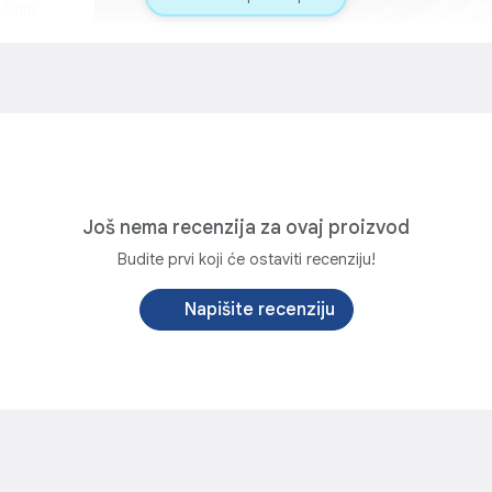
 širim
anje
zik, a "Galaxy
ok kamere koji
ijeg dizajna.
rocesor do
za
Još nema recenzija za ovaj proizvod
Budite prvi koji će ostaviti recenziju!
Napišite recenziju
RIVACY DISPLAY"
i ekran za privatnost, samo