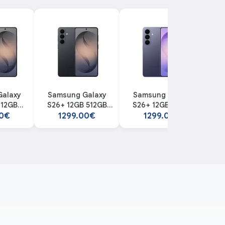
SA NAJVEĆOM
R CHAMBER
za zahtjevne sesije,
alaxy
Samsung Galaxy
Samsung Galaxy
Sa
 12GB
S26+ 12GB 512GB
S26+ 12GB 512GB
Fl
pecifikacijama ili
lack
Black smartphone
Violet smartphone
CR
00€
1299.00€
1299.00€
napdragon® 8 Elite
hone
čane performanse
soko responzivnim
upravljanjem toplinom
er, toplota se
o ikad prije. Uz
aterijal (TIM),
omogućava 21% veću
-optimizovane igre