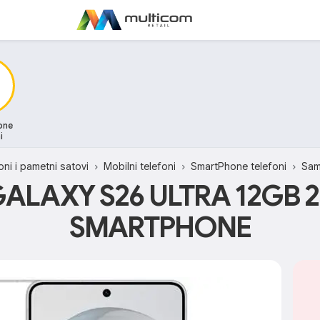
one
i
oni i pametni satovi
Mobilni telefoni
SmartPhone telefoni
Sa
LAXY S26 ULTRA 12GB 
SMARTPHONE