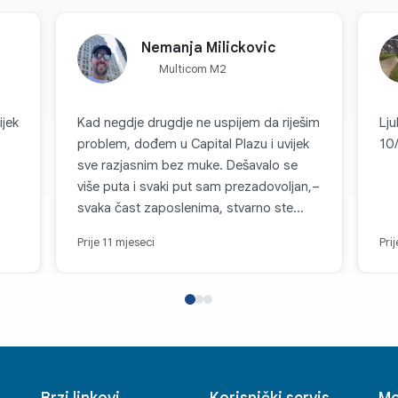
takođe efikasno renderuju svje
tracing kreira 3D slike sa reali
refleksijama — dodatno pobo
Nemanja Milickovic
Snapdragon procesorom prila
Multicom M2
E SVOJE ISKUSTVO
EDANJA
ijek
Kad negdje drugdje ne uspijem da riješim
Lj
ne boje ekrana koristi našu
problem, dođem u Capital Plazu i uvijek
10
ogiju kako bi osigurala da
sve razjasnim bez muke. Dešavalo se
 tačno onako kako je
više puta i svaki put sam prezadovoljan,–
rdu boja. Od najdubljih tonova
svaka čast zaposlenima, stvarno ste
ansi, ovaj procesor omogućava
najbolji. Hvala još jednom!
rafičkih performansi.
Prije 11 mjeseci
Pri
jšava detalje uz AI
asnije slike.