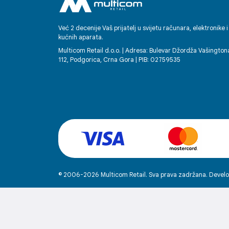
Već 2 decenije Vaš prijatelj u svijetu računara, elektronike i
kućnih aparata.
Multicom Retail d.o.o. | Adresa: Bulevar Džordža Vašington
112, Podgorica, Crna Gora | PIB: 02759535
SAMSUNG-
PROCESOR,
G
Upoznajte najnoviji i n
Galaxy uređaju. Dizajni
© 2006-2026 Multicom Retail. Sva prava zadržana. Develo
potencijal Galaxy AI za
zadataka, pokrećući pri
izoštrava i uglađuje viz
realnom vremenu. Plu
za 39% i 24% veće gr