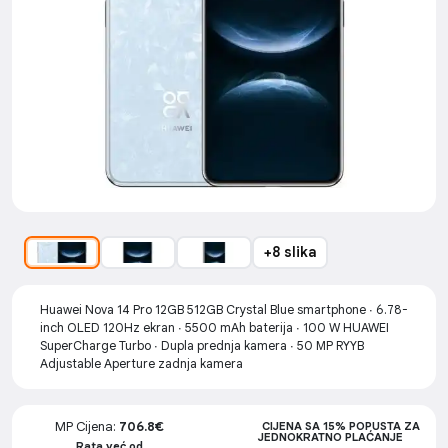
+8 slika
Huawei Nova 14 Pro 12GB 512GB Crystal Blue smartphone ∙ 6.78-
inch OLED 120Hz ekran ∙ 5500 mAh baterija ∙ 100 W HUAWEI
SuperCharge Turbo ∙ Dupla prednja kamera ∙ 50 MP RYYB
Adjustable Aperture zadnja kamera
MP Cijena:
706.8€
CIJENA SA 15% POPUSTA ZA
JEDNOKRATNO PLAĆANJE
Rata već od