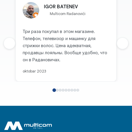
IGOR BATENEV
Multicom Radanovići
Три раза покупал в этом магазине.
Телефон, телевизор и машинку для
Prethodna recenzija
стрижки волос. Цена адекватная,
Sljed
продавцы лояльны. Вообще удобно, что
он в Радановичах.
oktobar 2023