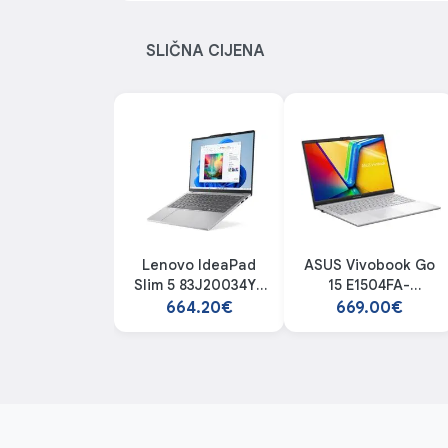
SLIČNA CIJENA
Lenovo IdeaPad
ASUS Vivobook Go
Slim 5 83J20034YA
15 E1504FA-
laptop
QB1864W laptop
664.20€
669.00€