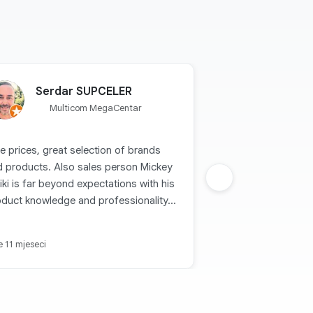
Serdar SUPCELER
Multicom MegaCentar
e prices, great selection of brands
d products. Also sales person Mickey
iki is far beyond expectations with his
Sljedeca grupa
duct knowledge and professionality...
je 11 mjeseci