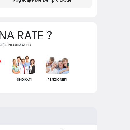
Pogledajte sve
Dell
proizvode
NA RATE ?
 VIŠE INFORMACIJA
SINDIKATI
PENZIONERI