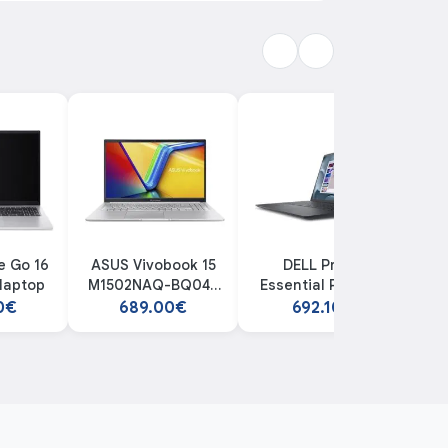
e Go 16
ASUS Vivobook 15
DELL Pro 15
laptop
M1502NAQ-BQ049
Essential PV15250
laptop
NOT26126 laptop
0€
689.00€
692.10€