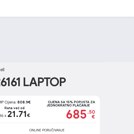
ell
26161 LAPTOP
MP Cijena:
808.9€
CIJENA SA 15% POPUSTA ZA
JEDNOKRATNO PLAĆANJE
Rata već od
685
21.71
.50
€
36 x
€
ONLINE PORUČIVANJE