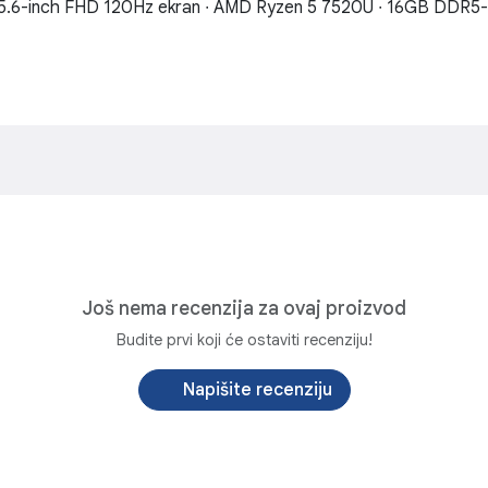
5.6-inch FHD 120Hz ekran ∙ AMD Ryzen 5 7520U ∙ 16GB DDR5-4
Još nema recenzija za ovaj proizvod
Budite prvi koji će ostaviti recenziju!
Napišite recenziju