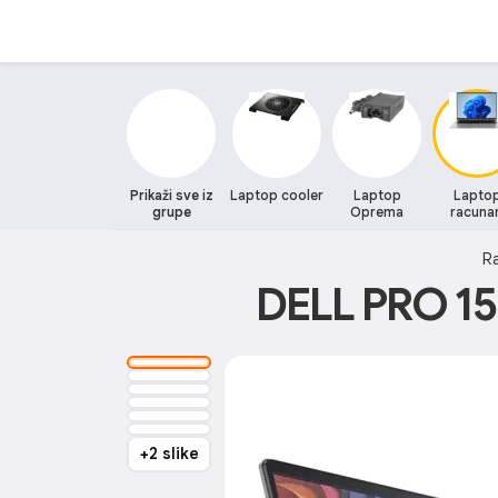
Prikaži sve iz
Laptop cooler
Laptop
Lapto
grupe
Oprema
racunar
Ra
DELL PRO 15
+2 slike