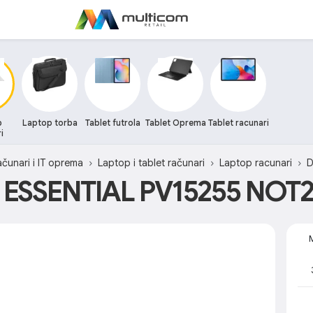
p
Laptop torba
Tablet futrola
Tablet Oprema
Tablet racunari
i
čunari i IT oprema
Laptop i tablet računari
Laptop racunari
D
 ESSENTIAL PV15255 NOT