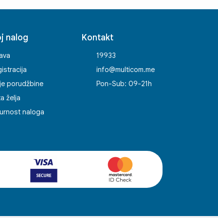
j nalog
Kontakt
java
19933
istracija
info@multicom.me
je porudžbine
Pon-Sub: 09-21h
ta želja
urnost naloga