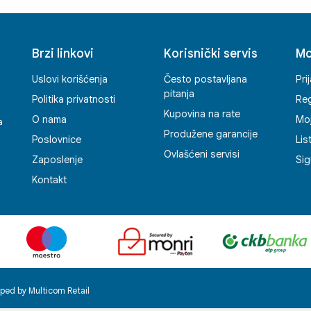
Brzi linkovi
Korisnički servis
Mo
Uslovi korišćenja
Često postavljana
Pri
pitanja
Politika privatnosti
Reg
Kupovina na rate
O nama
Mo
a
Produžene garancije
Poslovnice
Lis
Ovlašćeni servisi
Zaposlenje
Sig
Kontakt
ped by Multicom Retail