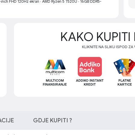
.6-inch FHD 120Hz ekran ∙ AMD Ryzen 5 7520U ∙ 16GB DDR5-
KAKO KUPITI 
KLIKNITE NA SLIKU ISPOD ZA
MULTICOM
ADDIKO INSTANT
PLATNE
FINANSIRANJE
KREDIT
KARTICE
ACIJE
GDJE KUPITI ?