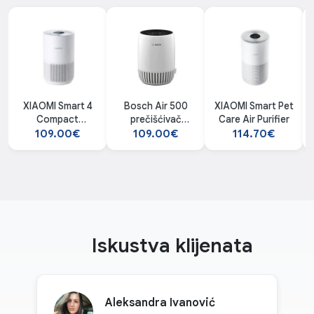
XIAOMI Smart 4
Bosch Air 500
XIAOMI Smart Pet
Compact
prečišćivač
Care Air Purifier
prečišćivač
vazduha
109.00€
109.00€
114.70€
vazduha
Iskustva klijenata
Aleksandra Ivanović