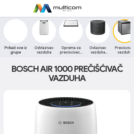
Prikaži sve iz
Odvlazivac
Oprema za
Ovlazivac
Precisciva
grupe
vazduha
preciscivace
vazduha
vazduha
vazduha
Defuzer
BOSCH AIR 1000 PREČIŠĆIVAČ
VAZDUHA