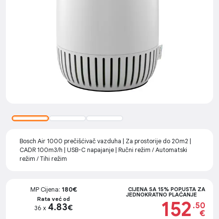
Bosch Air 1000 prečišćivač vazduha | Za prostorije do 20m2 |
CADR 100m3/h | USB-C napajanje | Ručni režim / Automatski
režim / Tihi režim
MP Cijena:
180€
CIJENA SA 15% POPUSTA ZA
JEDNOKRATNO PLAĆANJE
Rata već od
152
.50
4.83
€
36 x
€