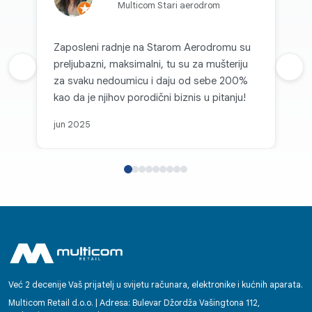
Multicom Stari aerodrom
Zaposleni radnje na Starom Aerodromu su
preljubazni, maksimalni, tu su za mušteriju
Prethodna recenzija
Sljed
za svaku nedoumicu i daju od sebe 200%
kao da je njihov porodični biznis u pitanju!
jun 2025
Već 2 decenije Vaš prijatelj u svijetu računara, elektronike i kućnih aparata.
Multicom Retail d.o.o. | Adresa: Bulevar Džordža Vašingtona 112,