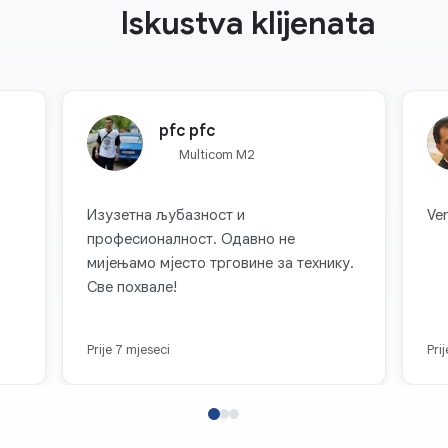
Iskustva klijenata
pfc pfc
Multicom M2
Изузетна љубазност и
Ver
професионалност. Одавно не
мијењамо мјесто трговине за технику.
Све похвале!
Prije 7 mjeseci
Pri
za