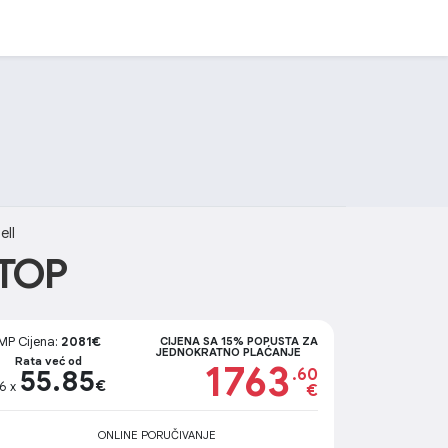
ell
PTOP
MP Cijena:
2081€
CIJENA SA 15% POPUSTA ZA
JEDNOKRATNO PLAĆANJE
Rata već od
1763
55.85
.60
€
6 x
€
ONLINE PORUČIVANJE