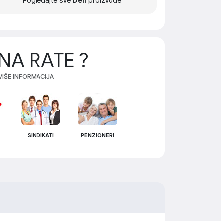
Pogledajte sve
Dell
proizvode
NA RATE ?
 VIŠE INFORMACIJA
SINDIKATI
PENZIONERI