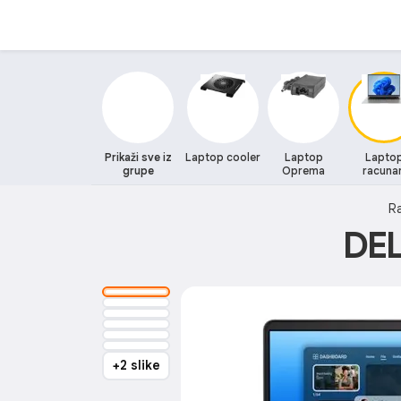
Prikaži sve iz
Laptop cooler
Laptop
Lapto
grupe
Oprema
racunar
Ra
DEL
+2 slike