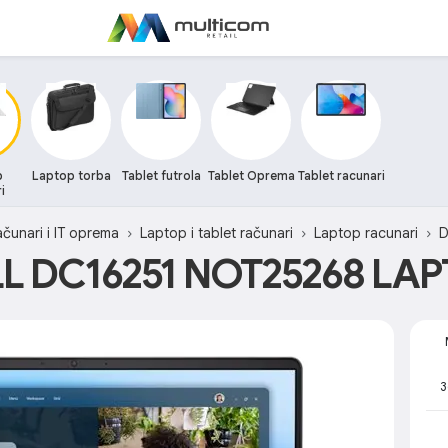
p
Laptop torba
Tablet futrola
Tablet Oprema
Tablet racunari
i
čunari i IT oprema
Laptop i tablet računari
Laptop racunari
D
L DC16251 NOT25268 LA
3