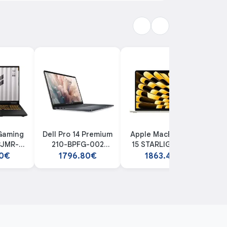
Gaming
Dell Pro 14 Premium
Apple MacBook Air
Ap
8JMR-
210-BPFG-002
15 STARLIGHT M4-
15 
T24998
laptop
10C 10C-GPU 24GB
60€
1796.80€
1863.40€
p
512GB