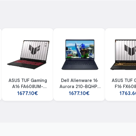
ASUS TUF Gaming
Dell Alienware 16
ASUS TUF 
A16 FA608UM-
Aurora 210-BQHP-
F16 FX60
RV015 NOT25402
002 laptop
RV024 NO
1677.10€
1677.10€
1763.
laptop
lapto