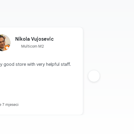
Nikola Vujosevic
Multicom M2
y good store with very helpful staff.
Sljedeca grupa
je 7 mjeseci