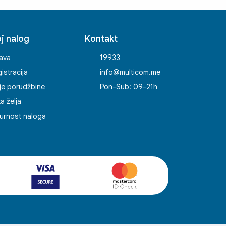
j nalog
Kontakt
java
19933
istracija
info@multicom.me
je porudžbine
Pon-Sub: 09-21h
ta želja
urnost naloga