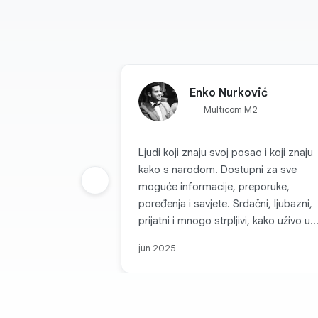
Enko Nurković
Multicom M2
Ljudi koji znaju svoj posao i koji znaju
kako s narodom. Dostupni za sve
Prethodna grupa
moguće informacije, preporuke,
poređenja i savjete. Srdačni, ljubazni,
prijatni i mnogo strpljivi, kako uživo u
njihovim radnjama tako i preko kanala
jun 2025
komunikacije. Svaka topla preporuka 
Multicom d.o.o. i sve pohvale za takvu
firmu koja je na nivou i koja, može se
slobodno reći, parira velikim firmama i