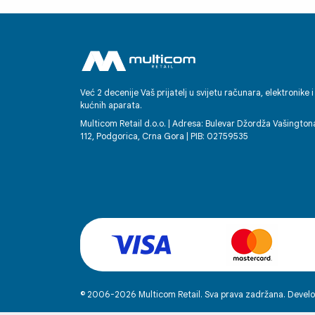
korporacijama u svijetu. Posebno se
ističe njihov individualni pristup, jasnoć
brzina u komunikaciji te osjećaj
povjerenja kod kupaca koji stvaraju ve
pri prvom kontaktu. Bilo da se radi o
podršci, savjetovanju ili tehničkoj
Već 2 decenije Vaš prijatelj u svijetu računara, elektronike i
kućnih aparata.
pomoći, radnici Multicoma ostavljaju
dojam partnera na kojega se možete
Multicom Retail d.o.o. | Adresa: Bulevar Džordža Vašington
112, Podgorica, Crna Gora | PIB: 02759535
osloniti. Svako dobro! Enko
© 2006-2026 Multicom Retail. Sva prava zadržana. Develo