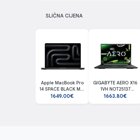
SLIČNA CIJENA
Apple MacBook Pro
GIGABYTE AERO X16
14 SPACE BLACK M5-
1VH NOT25137
10C GPU-10C 16GB
laptop
1649.00€
1663.80€
512GB