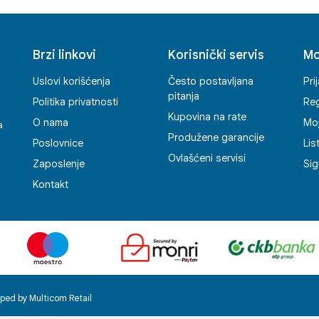
a i
Brzi linkovi
Korisnički servis
Mo
ć
Uslovi korišćenja
Često postavljana
Pri
pitanja
Politika privatnosti
Reg
Kupovina na rate
O nama
Mo
a
Produžene garancije
Poslovnice
Lis
Ovlašćeni servisi
Zaposlenje
Sig
Kontakt
ped by Multicom Retail