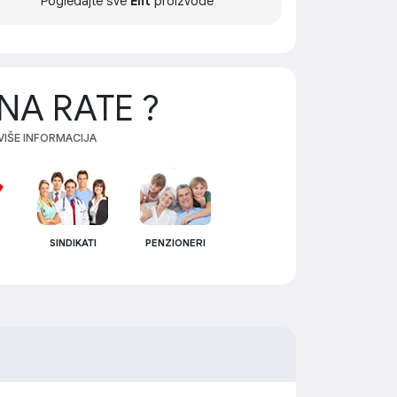
Pogledajte sve
Elit
proizvode
NA RATE ?
 VIŠE INFORMACIJA
SINDIKATI
PENZIONERI