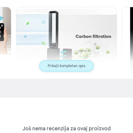
Prikaži kompletan opis
a
Filtracija ugljenim filterom
 2u1
je s
Apsorpcija mirisa i štetnih jedinjenja
vaj
Ugljeni filteri (aktivni ugljen ili aktivni karbon) poznati
duha
su po svojoj sposobnosti apsorbovanja neugodnih
mirisa, dima i isparljivih organskih jedinjenja (VOC),
i
zahvaljujući svojoj poroznoj strukturi i velikoj
površini. Kroz proces adsorpcije, štetne čestice i
mirisi se “hvataju” na površini filtera, što rezultira
znatno čistijim i svježijim vazduhom u prostoru.
Još nema recenzija za ovaj proizvod