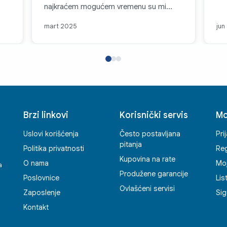
najkraćem mogućem vremenu su mi
pomogli i zamijenili mašinu
mart 2025
jun
za
odgovarajućem.
a i
Brzi linkovi
Korisnički servis
Mo
ć
Uslovi korišćenja
Često postavljana
Pri
pitanja
Politika privatnosti
Reg
Kupovina na rate
O nama
Mo
a
Produžene garancije
Poslovnice
Lis
Ovlašćeni servisi
Zaposlenje
Sig
Kontakt