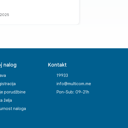
 2025
j nalog
Kontakt
java
19933
istracija
info@multicom.me
je porudžbine
Pon-Sub: 09-21h
ta želja
urnost naloga