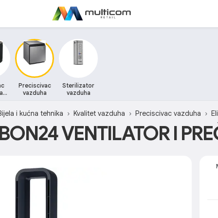
ac
Preciscivac
Sterilizator
a
vazduha
vazduha
r
Bijela i kućna tehnika
Kvalitet vazduha
Preciscivac vazduha
El
RBON24 VENTILATOR I PRE