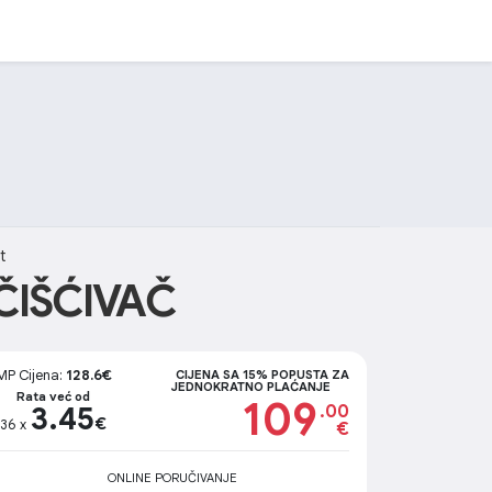
it
ČIŠĆIVAČ
MP Cijena:
128.6€
CIJENA SA 15% POPUSTA ZA
JEDNOKRATNO PLAĆANJE
Rata već od
109
3.45
.00
€
36 x
€
ONLINE PORUČIVANJE