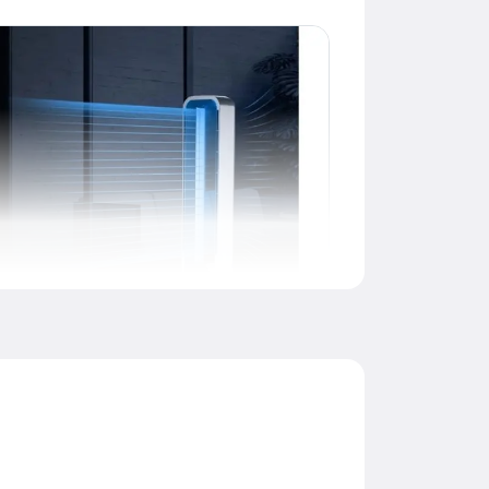
Idealno rješenje za specifična
okruženja
Zaštita od zagađivača