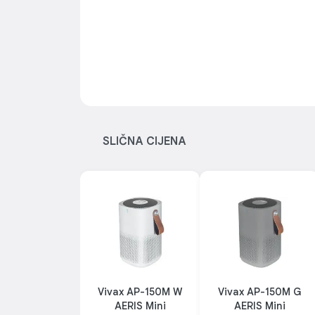
Dalji
SLIČNA CIJENA
Potpuna 
Uređaj dolazi s d
sve funkcije može
kauča ili krev
omogućava automat
uređaja u vrij
idealno za korišć
Vivax AP-150M W
Vivax AP-150M G
AERIS Mini
AERIS Mini