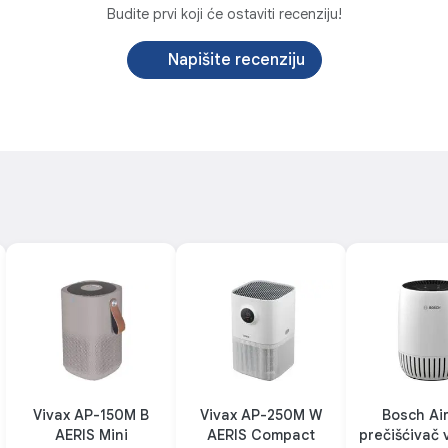
Budite prvi koji će ostaviti recenziju!
U
kor
pr
Napišite recenziju
je 
one
nsko upravljanje
Uklanjanje alergen
kontrola iz udobnosti
Zdraviji boravak u z
aljinskim upravljačem, što znači da
Zahvaljujući ugljenom filteru, uređa
te kontrolisati iz udobnosti vašeg
neugodne mirise, dim i štetne če
eta. Tu je i 15-satni tajmer, koji
čineći vaš dom ugodnijim mjes
sko uključivanje ili isključivanje
posebno u sezoni alergija ili z
eme koje vam najviše odgovara –
ljubimcima.
enje tokom noći ili kada niste kod
kuće.
Vivax AP-150M B
Vivax AP-250M W
Bosch Ai
AERIS Mini
AERIS Compact
prečišćivač