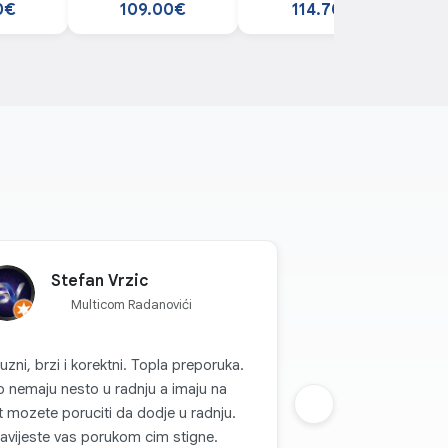
prečišćivač vazduha
0€
109.00€
114.70€
Stefan Vrzic
Multicom Radanovići
uzni, brzi i korektni. Topla preporuka.
 nemaju nesto u radnju a imaju na
t mozete poruciti da dodje u radnju.
Sljedeca grupa
avijeste vas porukom cim stigne.