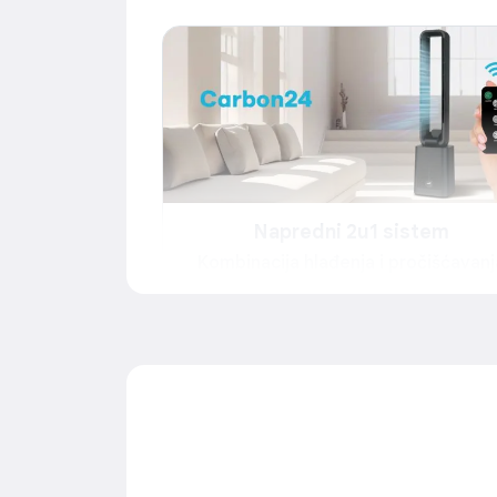
Napredni 2u1 sistem
Kombinacija hlađenja i pročišćavanj
Unesite svježinu i čistoću u svoj dom uz napredni
uređaj koji kombinuje snagu ventilatora za hlađen
učinkovitim sistemom pročišćavanja vazduha. O
moderan uređaj dizajniran je kako bi pružio
maksimalnu udobnost, optimalnu cirkulaciju vaz
i zdraviju mikroklimu – sve to u elegantnom,
kompaktnom kućištu koje se lako uklapa u svak
prostor.