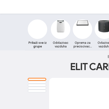
Prikaži sve iz
Odvlazivac
Oprema za
Ovlaziv
grupe
vazduha
preciscivace
vazduh
vazduha
Defuze
ELIT CA