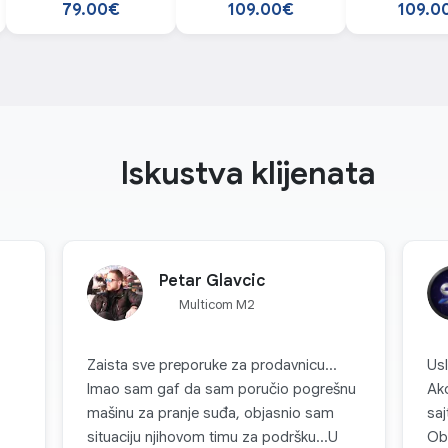
79.00€
109.00€
109.0
Iskustva klijenata
Petar Glavcic
Multicom M2
Zaista sve preporuke za prodavnicu...
Usl
Imao sam gaf da sam poručio pogrešnu
Ako
mašinu za pranje suđa, objasnio sam
saj
situaciju njihovom timu za podršku...U
Ob