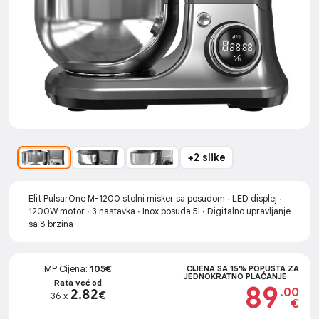
+2 slike
Elit PulsarOne M-1200 stolni misker sa posudom ∙ LED displej ∙
1200W motor ∙ 3 nastavka ∙ Inox posuda 5l ∙ Digitalno upravljanje
sa 8 brzina
MP Cijena:
105€
CIJENA SA 15% POPUSTA ZA
JEDNOKRATNO PLAĆANJE
Rata već od
89
.00
2.82
€
36 x
€