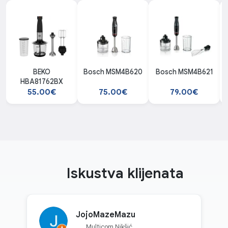
BEKO
Bosch MSM4B620
Bosch MSM4B621
HBA81762BX
55.00€
75.00€
79.00€
Iskustva klijenata
JojoMazeMazu
Multicom Nikšić