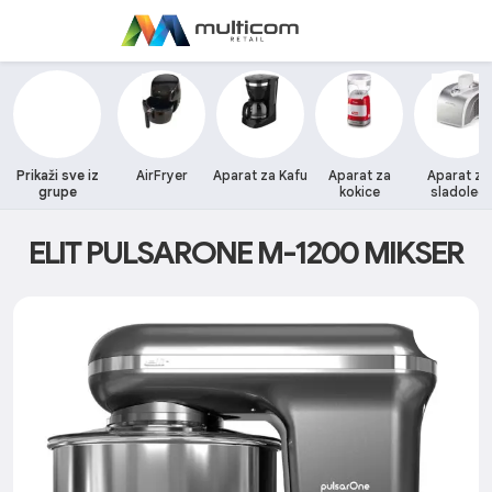
Prikaži sve iz
AirFryer
Aparat za Kafu
Aparat za
Aparat za
grupe
kokice
sladoled
ELIT PULSARONE M-1200 MIKSER