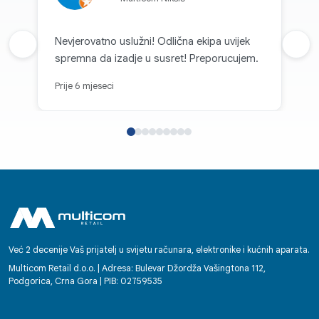
Nevjerovatno uslužni! Odlična ekipa uvijek
Prethodna recenzija
Sljed
spremna da izadje u susret! Preporucujem.
Prije 6 mjeseci
Već 2 decenije Vaš prijatelj u svijetu računara, elektronike i kućnih aparata.
Multicom Retail d.o.o. | Adresa: Bulevar Džordža Vašingtona 112,
Podgorica, Crna Gora | PIB: 02759535