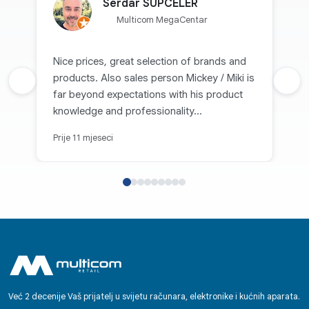
Serdar SUPCELER
Multicom MegaCentar
Nice prices, great selection of brands and
products. Also sales person Mickey / Miki is
Prethodna recenzija
Sljed
far beyond expectations with his product
knowledge and professionality...
Prije 11 mjeseci
Već 2 decenije Vaš prijatelj u svijetu računara, elektronike i kućnih aparata.