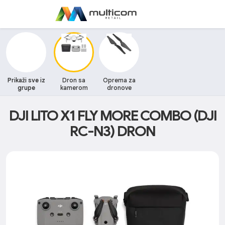
Prikaži sve iz
Dron sa
Oprema za
grupe
kamerom
dronove
DJI LITO X1 FLY MORE COMBO (DJI
RC-N3) DRON