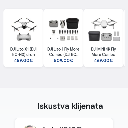
DJI Lito X1 (DJI
DJI Lito 1 Fly More
DJI MINI 4K Fly
RC-N3) dron
Combo (DJI RC-
More Combo
N3) dron
459.00€
509.00€
469.00€
Iskustva klijenata