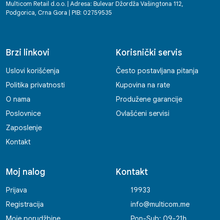
Multicom Retail d.o.o. | Adresa: Bulevar Džordža Vašingtona 112,
Podgorica, Crna Gora | PIB: 02759535
Brzi linkovi
Korisnički servis
Uslovi korišćenja
Često postavljana pitanja
Politika privatnosti
Kupovina na rate
O nama
Produžene garancije
Poslovnice
Ovlašćeni servisi
Zaposlenje
Kontakt
Moj nalog
Kontakt
Prijava
19933
Registracija
info@multicom.me
Moje porudžbine
Pon-Sub: 09-21h