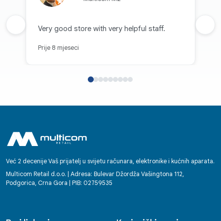
Prethodna recenzija
Very good store with very helpful staff.
Sljed
Prije 8 mjeseci
Već 2 decenije Vaš prijatelj u svijetu računara, elektronike i kućnih aparata.
Multicom Retail d.o.o. | Adresa: Bulevar Džordža Vašingtona 112,
Podgorica, Crna Gora | PIB: 02759535