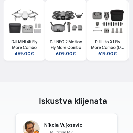
DJI MINI 4K Fly
DJI NEO 2 Motion
DJI Lito X1 Fly
More Combo
Fly More Combo
More Combo (DJI
RC-N3) dron
469.00€
609.00€
619.00€
Iskustva klijenata
Nikola Vujosevic
Multicom M2