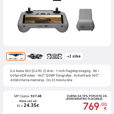
+2 slike
DJI Avata 360 (DJI RC 2) dron ∙ 1-inch Flagship Imaging ∙ 8K /
60fps HDR video ∙ 360° 120MP fotografije ∙ ActiveTrack 360° ∙
42GB interne memorije ∙ Do 23 minuta leta
MP Cijena:
907.4€
CIJENA SA 15% POPUSTA ZA
JEDNOKRATNO PLAĆANJE
Rata već od
769
.00
24.35
€
36 x
€