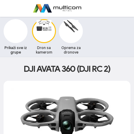
Prikaži sve iz
Dron sa
Oprema za
grupe
kamerom
dronove
DJI AVATA 360 (DJI RC 2)