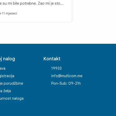
e su mi bile potrebne. Zao mi je sto
am zapamtio kako se zove! 👍🏼
je 11 mjeseci
j nalog
Kontakt
java
19933
istracija
info@multicom.me
je porudžbine
Pon-Sub: 09-21h
ta želja
urnost naloga