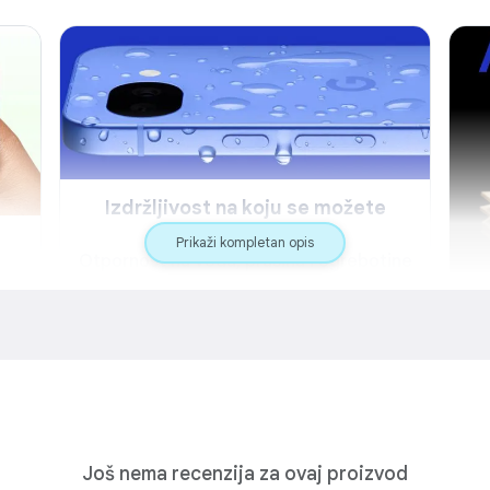
Izdržljivost na koju se možete
osloniti
Prikaži kompletan opis
Otpornost na vodu, prašinu i ogrebotine
Izdržava svakodnevne padove, prosipanja tečnosti i
ogrebotine uz IP68 zaštitu od vode i prašine, kao i
otporni Corning® Gorilla® Glass 7i ekran.
 Sa
že
I
Ra
o
Još nema recenzija za ovaj proizvod