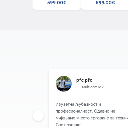
Gray smartphone
Blue smartphone
599.00€
599.00€
pfc pfc
Multicom M2
Изузетна љубазност и
професионалност. Одавно не
Prethodna grupa
мијењамо мјесто трговине за техник
Све похвале!