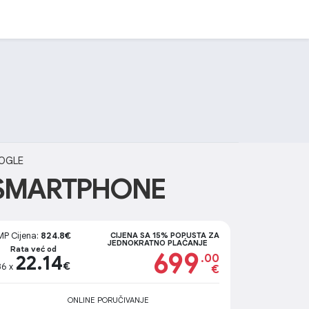
OGLE
 SMARTPHONE
MP Cijena:
824.8€
CIJENA SA 15% POPUSTA ZA
JEDNOKRATNO PLAĆANJE
Rata već od
699
22.14
.00
€
36 x
€
ONLINE PORUČIVANJE