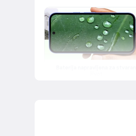
Baterija napravljena za stvaran
život
Dugotrajna autonomija do 120 sati
Baterija traje preko 30 sati sa punim punjenjem.
uključenom funkcijom Super Battery Saver, mo
trajati do 120 sati.