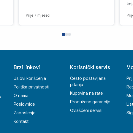
koj
nis
Prije 7 mjeseci
Pri
Brzi linkovi
Korisnički servis
Mo
Uslovi korišćenja
Često postavljana
Pri
pitanja
Politika privatnosti
Reg
Kupovina na rate
O nama
Mo
a
Produžene garancije
Poslovnice
Lis
Ovlašćeni servisi
Zaposlenje
Sig
Kontakt