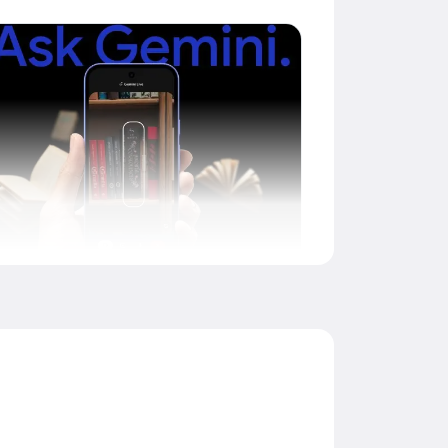
ntegracija sa Gemini vještačkom
inteligencijom
Vaš ugrađeni AI asistent
stretite svoj dan i provedite više vremena radeći
no što vas uzbuđuje uz Gemini, vaš ugrađeni AI
asistent od strane Google-a.