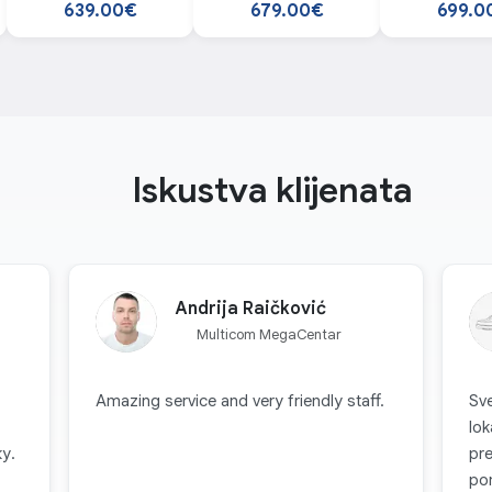
smartphone
smartphone
smartp
639.00€
679.00€
699.0
Iskustva klijenata
Andrija Raičković
Multicom MegaCentar
Amazing service and very friendly staff.
Sve
lok
у.
pre
po