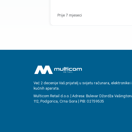
Prije 7 mjeseci
Već 2 decenije Vaš prijatelj u svijetu računara, elektronike i
kućnih aparata.
Multicom Retail d.o.o. | Adresa: Bulevar Džordža Vašington
112, Podgorica, Crna Gora | PIB: 02759535