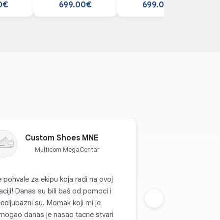
hone
smartphone
smartphone
0€
699.00€
699.00€
Custom Shoes MNE
Multicom MegaCentar
 pohvale za ekipu koja radi na ovoj
aciji! Danas su bili baš od pomoci i
eeljubazni su. Momak koji mi je
Sljedeca grupa
mogao danas je nasao tacne stvari