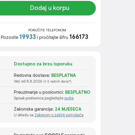
Dodaj u korpu
PORUČITE TELEFONOM
19933
166173
Pozovite
i pročitajte šifru
Dostupno za brzu isporuku
Redovna dostava:
BESPLATNA
Već od 8.8.2026
(1-5 radnih dana*)
Preuzimanje u poslovnici:
BESPLATNO
Spisak poslovnica pogledajte
ovdje
Zakonska garancija:
24 MJESECA
U skladu sa
Zakonom o zaštiti potrošača