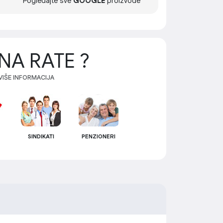
Pogledajte sve
GOOGLE
proizvode
NA RATE ?
 VIŠE INFORMACIJA
SINDIKATI
PENZIONERI