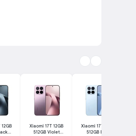
T 12GB
Xiaomi 17T 12GB
Xiaomi 17T 12GB
GO
lack
512GB Violet
512GB Blue
2