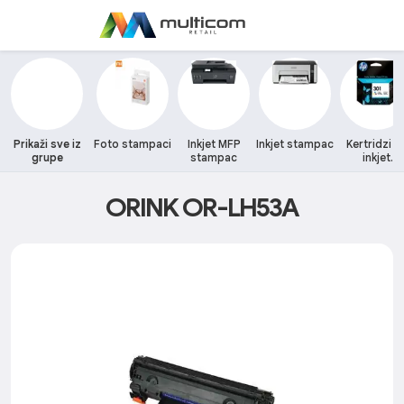
Prikaži sve iz
Foto stampaci
Inkjet MFP
Inkjet stampac
Kertridzi z
grupe
stampac
inkjet
stampace
ORINK OR-LH53A