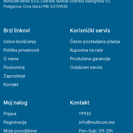
Multicom Retail d.o.o. | Adresa: Bulevar Džordža Vašingtona 112,
Podgorica, Crna Gora | PIB: 02759535
Brzi linkovi
Korisnički servis
Uslovi korišćenja
Često postavljana pitanja
Politika privatnosti
Kupovina na rate
O nama
Produžene garancije
Poslovnice
Ovlašćeni servisi
Zaposlenje
Kontakt
Moj nalog
Kontakt
Prijava
19933
Registracija
info@multicom.me
Moje porudžbine
Pon-Sub: 09-21h