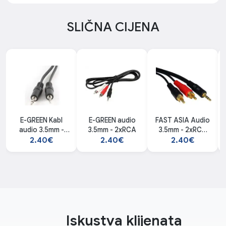
SLIČNA CIJENA
E-GREEN Kabl
E-GREEN audio
FAST ASIA Audio
audio 3.5mm -
3.5mm - 2xRCA
3.5mm - 2xRCA
3.5mm M M
5m
2.40€
2.40€
2.40€
Iskustva klijenata