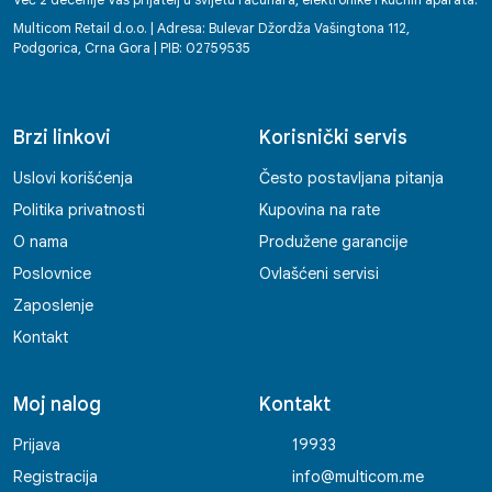
Već 2 decenije Vaš prijatelj u svijetu računara, elektronike i kućnih aparata.
Multicom Retail d.o.o. | Adresa: Bulevar Džordža Vašingtona 112,
Podgorica, Crna Gora | PIB: 02759535
Brzi linkovi
Korisnički servis
Uslovi korišćenja
Često postavljana pitanja
Politika privatnosti
Kupovina na rate
O nama
Produžene garancije
Poslovnice
Ovlašćeni servisi
Zaposlenje
Kontakt
Moj nalog
Kontakt
Prijava
19933
Registracija
info@multicom.me