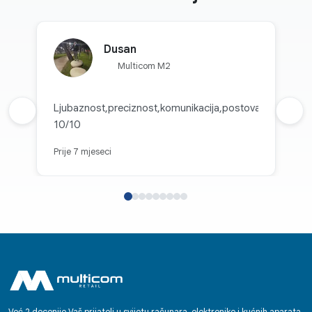
Dusan
Multicom M2
Ljubaznost,preciznost,komunikacija,postovanje
Prethodna recenzija
Sljed
10/10
Prije 7 mjeseci