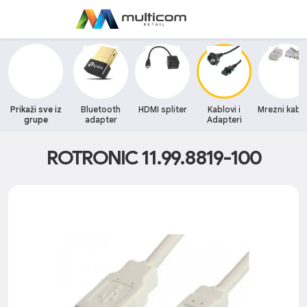
Prikaži sve iz
Bluetooth
HDMI spliter
Kablovi i
Mrezni kablo
grupe
adapter
Adapteri
ROTRONIC 11.99.8819-100