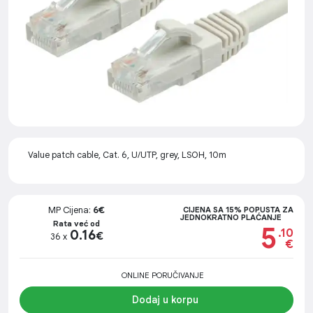
Value patch cable, Cat. 6, U/UTP, grey, LSOH, 10m
MP Cijena:
6€
CIJENA SA 15% POPUSTA ZA
JEDNOKRATNO PLAĆANJE
Rata već od
5
.10
0.16
€
36 x
€
ONLINE PORUČIVANJE
Dodaj u korpu