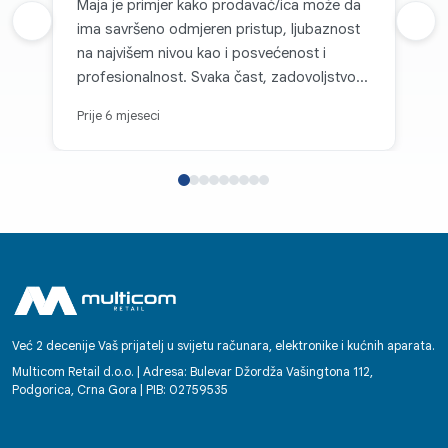
Maja je primjer kako prodavač/ica može da
Prethodna recenzija
ima savršeno odmjeren pristup, ljubaznost
Sljed
na najvišem nivou kao i posvećenost i
profesionalnost. Svaka čast, zadovoljstvo je
kupovati kod vas.
Prije 6 mjeseci
Već 2 decenije Vaš prijatelj u svijetu računara, elektronike i kućnih aparata.
Multicom Retail d.o.o. | Adresa: Bulevar Džordža Vašingtona 112,
Podgorica, Crna Gora | PIB: 02759535