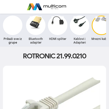
Prikaži sve iz
Bluetooth
HDMI spliter
Kablovi i
Mrezni kablo
grupe
adapter
Adapteri
ROTRONIC 21.99.0210