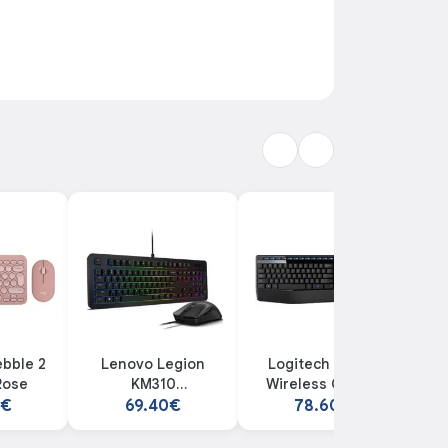
ebble 2
Lenovo Legion
Logitech MK345
L
Rose
KM310
Wireless Combo
RGB GX31N91913
0€
69.40€
78.60€
COMBO