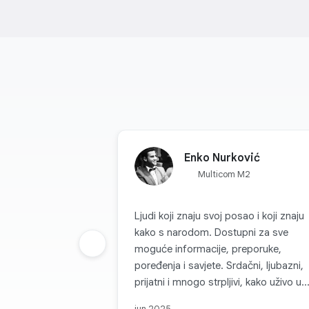
Enko Nurković
Multicom M2
Ljudi koji znaju svoj posao i koji znaju
kako s narodom. Dostupni za sve
Prethodna grupa
moguće informacije, preporuke,
poređenja i savjete. Srdačni, ljubazni,
prijatni i mnogo strpljivi, kako uživo u
njihovim radnjama tako i preko kanala
jun 2025