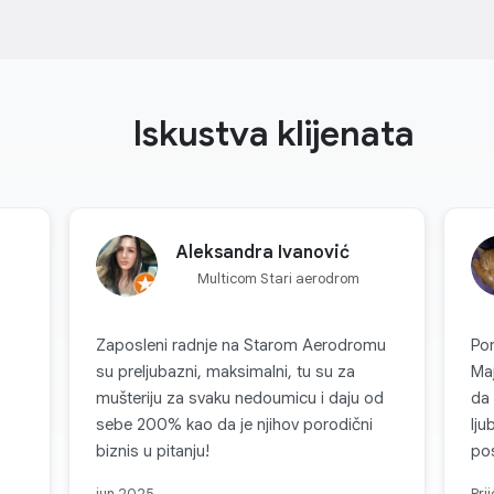
Iskustva klijenata
Aleksandra Ivanović
Multicom Stari aerodrom
Zaposleni radnje na Starom Aerodromu
Po
su preljubazni, maksimalni, tu su za
Maj
mušteriju za svaku nedoumicu i daju od
da 
sebe 200% kao da je njihov porodični
lju
biznis u pitanju!
pos
čas
jun 2025
Pri