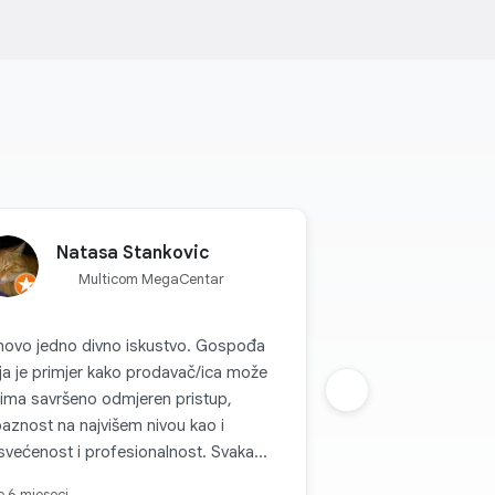
Natasa Stankovic
Multicom MegaCentar
novo jedno divno iskustvo. Gospođa
a je primjer kako prodavač/ica može
ima savršeno odmjeren pristup,
Sljedeca grupa
baznost na najvišem nivou kao i
većenost i profesionalnost. Svaka
t, zadovoljstvo je kupovati kod vas.
je 6 mjeseci