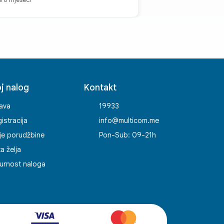
j nalog
Kontakt
java
19933
istracija
info@multicom.me
je porudžbine
Pon-Sub: 09-21h
ta želja
urnost naloga