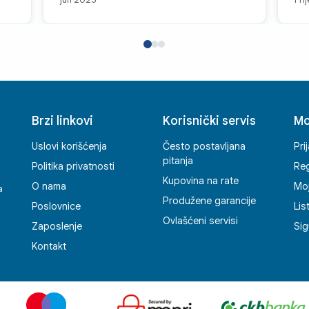
za
a i
Brzi linkovi
Korisnički servis
Mo
ć
Uslovi korišćenja
Često postavljana
Pri
pitanja
Politika privatnosti
Reg
Kupovina na rate
O nama
Mo
a
Produžene garancije
Poslovnice
Lis
Ovlašćeni servisi
Zaposlenje
Sig
Kontakt