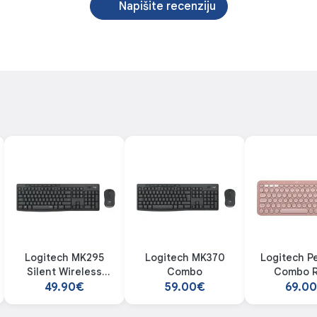
Napišite recenziju
Logitech MK295
Logitech MK370
Logitech P
Silent Wireless
Combo
Combo 
Combo
49.90€
59.00€
69.0