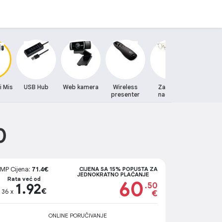
i Mis
USB Hub
Web kamera
Wireless
Zastitne
Zvucni
presenter
naocare
0
MP Cijena:
71.4€
CIJENA SA 15% POPUSTA ZA
JEDNOKRATNO PLAĆANJE
Rata već od
60
1.92
.50
€
36 x
€
ONLINE PORUČIVANJE