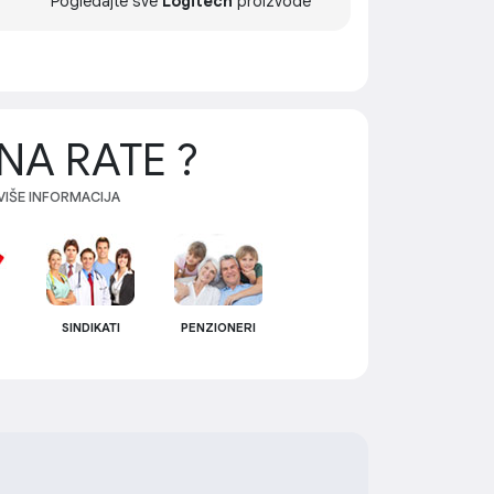
Pogledajte sve
Logitech
proizvode
NA RATE ?
 VIŠE INFORMACIJA
SINDIKATI
PENZIONERI