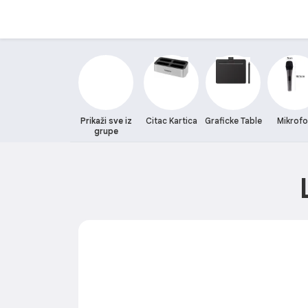
Prikaži sve iz
Citac Kartica
Graficke Table
Mikrof
grupe