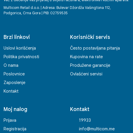
Već 2 decenije Vaš prijatelj u svijetu računara, elektronike i kućnih aparata.
Multicom Retail d.o.o. | Adresa: Bulevar Džordža Vašingtona 112,
Podgorica, Crna Gora | PIB: 02759535
Brzi linkovi
Korisnički servis
Uslovi korišćenja
Često postavljana pitanja
Politika privatnosti
Kupovina na rate
O nama
Produžene garancije
Poslovnice
Ovlašćeni servisi
Zaposlenje
Kontakt
Moj nalog
Kontakt
Prijava
19933
Registracija
info@multicom.me