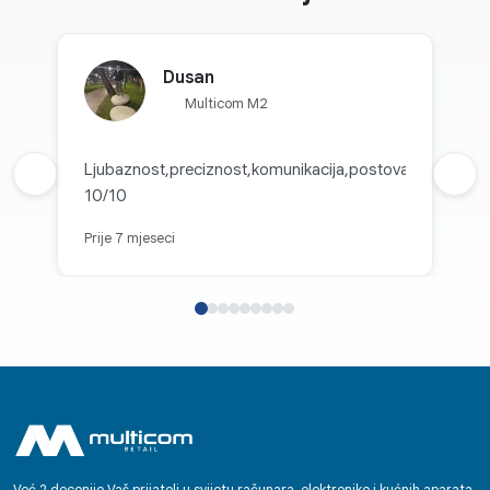
Dusan
Multicom M2
Ljubaznost,preciznost,komunikacija,postovanje
Prethodna recenzija
Sljed
10/10
Prije 7 mjeseci