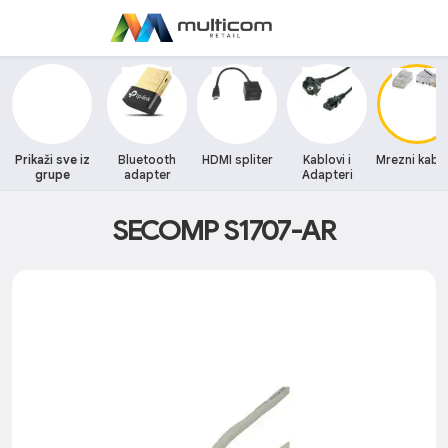
Prikaži sve iz
Bluetooth
HDMI spliter
Kablovi i
Mrezni kablo
grupe
adapter
Adapteri
SECOMP S1707-AR