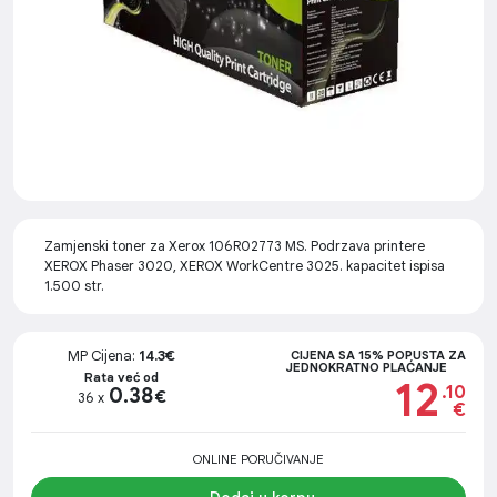
Zamjenski toner za Xerox 106R02773 MS. Podrzava printere
XEROX Phaser 3020, XEROX WorkCentre 3025. kapacitet ispisa
1.500 str.
MP Cijena:
14.3€
CIJENA SA 15% POPUSTA ZA
JEDNOKRATNO PLAĆANJE
Rata već od
12
.10
0.38
€
36 x
€
ONLINE PORUČIVANJE