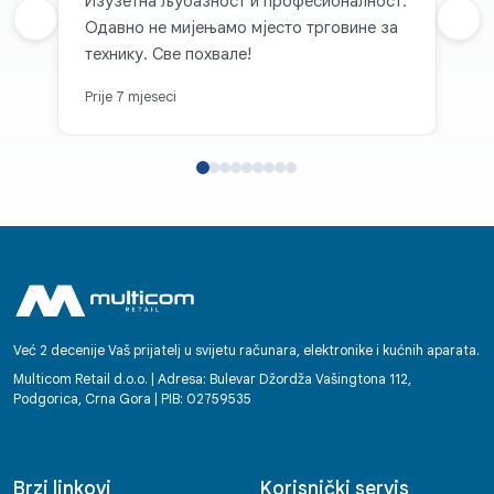
Изузетна љубазност и професионалност.
Prethodna recenzija
Одавно не мијењамо мјесто трговине за
Sljed
технику. Све похвале!
Prije 7 mjeseci
Već 2 decenije Vaš prijatelj u svijetu računara, elektronike i kućnih aparata.
Multicom Retail d.o.o. | Adresa: Bulevar Džordža Vašingtona 112,
Podgorica, Crna Gora | PIB: 02759535
Brzi linkovi
Korisnički servis