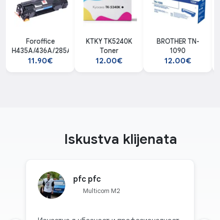
Foroffice
KTKY TK5240K
BROTHER TN-
H435A/436A/285A/278A
Toner
1090
11.90€
12.00€
12.00€
Iskustva klijenata
pfc pfc
Multicom M2