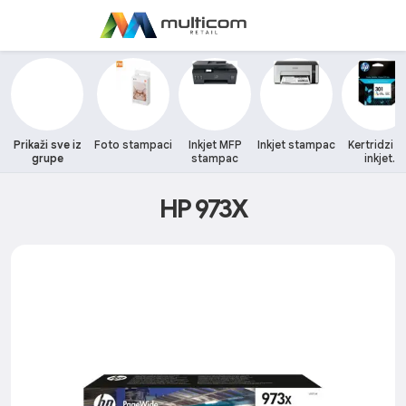
Prikaži sve iz
Foto stampaci
Inkjet MFP
Inkjet stampac
Kertridzi z
grupe
stampac
inkjet
stampace
HP 973X