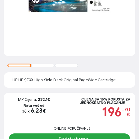
HP HP 973X High Yield Black Original PageWide Cartridge
MP Cijena:
232.1€
CIJENA SA 15% POPUSTA ZA
JEDNOKRATNO PLAĆANJE
Rata već od
196
.70
6.23
€
36 x
€
ONLINE PORUČIVANJE