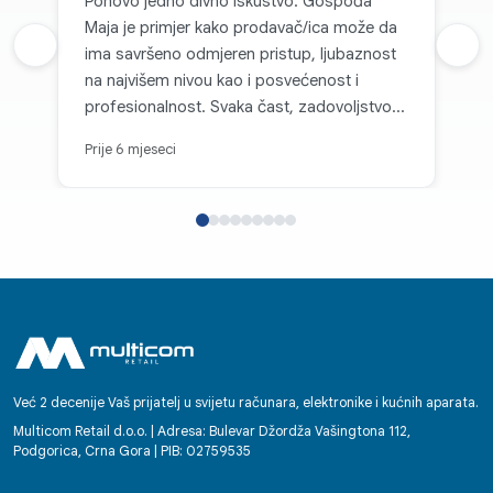
Ponovo jedno divno iskustvo. Gospođa
Maja je primjer kako prodavač/ica može da
Prethodna recenzija
ima savršeno odmjeren pristup, ljubaznost
Sljed
na najvišem nivou kao i posvećenost i
profesionalnost. Svaka čast, zadovoljstvo je
kupovati kod vas.
Prije 6 mjeseci
Već 2 decenije Vaš prijatelj u svijetu računara, elektronike i kućnih aparata.
Multicom Retail d.o.o. | Adresa: Bulevar Džordža Vašingtona 112,
Podgorica, Crna Gora | PIB: 02759535