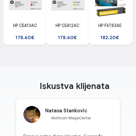
HP CE413AC
HP CE412AC
HP F6T83AE
178.60€
178.60€
182.20€
Iskustva klijenata
Natasa Stankovic
Multicom MegaCentar