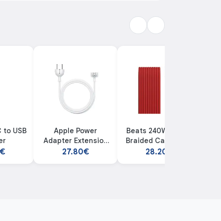
 to USB
Apple Power
Beats 240W USB-C
er
Adapter Extension
Braided Cable 3m -
Cable
Rapid Red
0€
27.80€
28.20€