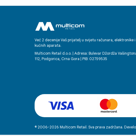
korporacijama u svijetu. Posebno se
ističe njihov individualni pristup, jasnoć
brzina u komunikaciji te osjećaj
povjerenja kod kupaca koji stvaraju ve
pri prvom kontaktu. Bilo da se radi o
podršci, savjetovanju ili tehničkoj
Već 2 decenije Vaš prijatelj u svijetu računara, elektronike i
kućnih aparata.
pomoći, radnici Multicoma ostavljaju
dojam partnera na kojega se možete
Multicom Retail d.o.o. | Adresa: Bulevar Džordža Vašington
112, Podgorica, Crna Gora | PIB: 02759535
osloniti. Svako dobro! Enko
© 2006-2026 Multicom Retail. Sva prava zadržana. Develo