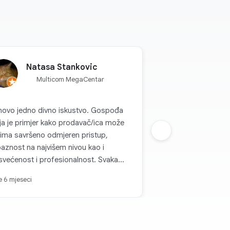
Natasa Stankovic
Multicom MegaCentar
novo jedno divno iskustvo. Gospođa
a je primjer kako prodavač/ica može
ima savršeno odmjeren pristup,
Sljedeca grupa
baznost na najvišem nivou kao i
većenost i profesionalnost. Svaka
t, zadovoljstvo je kupovati kod vas.
je 6 mjeseci