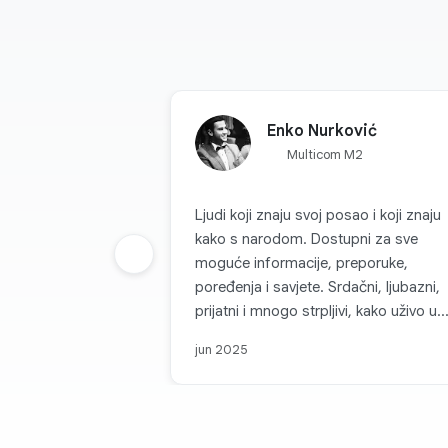
Enko Nurković
Multicom M2
Ljudi koji znaju svoj posao i koji znaju
kako s narodom. Dostupni za sve
Prethodna grupa
moguće informacije, preporuke,
poređenja i savjete. Srdačni, ljubazni,
prijatni i mnogo strpljivi, kako uživo u
njihovim radnjama tako i preko kanala
jun 2025
komunikacije. Svaka topla preporuka 
Multicom d.o.o. i sve pohvale za takvu
firmu koja je na nivou i koja, može se
slobodno reći, parira velikim firmama i