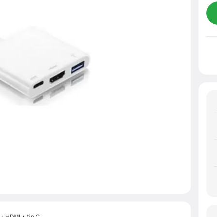
 + HDMI + tip C