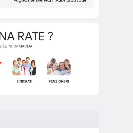
Pogledajte sve
FAST ASIA
proizvode
NA RATE ?
 VIŠE INFORMACIJA
SINDIKATI
PENZIONERI