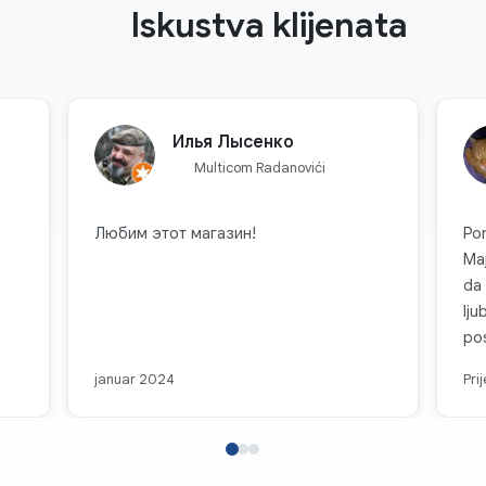
Iskustva klijenata
Илья Лысенко
Multicom Radanovići
Любим этот магазин!
Po
Maj
da 
lju
pos
čas
januar 2024
Pri
za