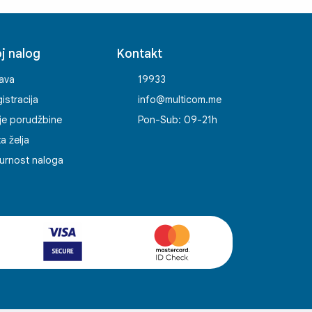
j nalog
Kontakt
java
19933
istracija
info@multicom.me
je porudžbine
Pon-Sub: 09-21h
ta želja
urnost naloga