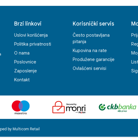
a i
Brzi linkovi
Korisnički servis
Mo
ć
Uslovi korišćenja
Često postavljana
Pri
pitanja
Politika privatnosti
Reg
Kupovina na rate
O nama
Mo
a
Produžene garancije
Poslovnice
Lis
Ovlašćeni servisi
Zaposlenje
Sig
Kontakt
ped by Multicom Retail