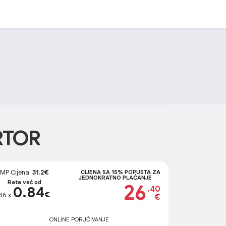
RTOR
MP Cijena:
31.2€
CIJENA SA 15% POPUSTA ZA
JEDNOKRATNO PLAĆANJE
Rata već od
26
0.84
.40
€
36 x
€
ONLINE PORUČIVANJE