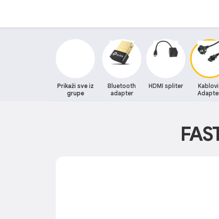
Prikaži sve iz
Bluetooth
HDMI spliter
Kablovi 
grupe
adapter
Adapte
FAS