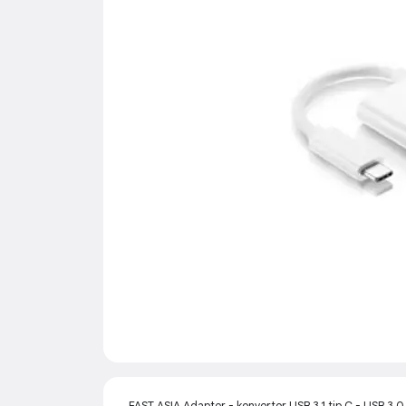
FAST ASIA Adapter - konvertor USB 3.1 tip C - USB 3.0