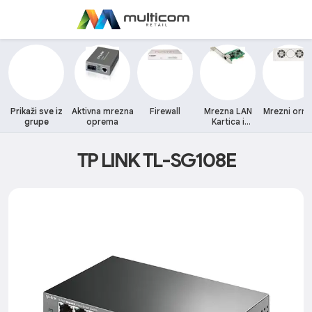
Prikaži sve iz
Aktivna mrezna
Firewall
Mrezna LAN
Mrezni orm
grupe
oprema
Kartica i
adapteri
TP LINK TL-SG108E