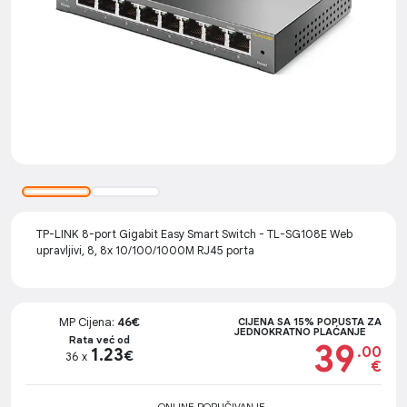
TP-LINK 8-port Gigabit Easy Smart Switch - TL-SG108E Web
upravljivi, 8, 8x 10/100/1000M RJ45 porta
MP Cijena:
46€
CIJENA SA 15% POPUSTA ZA
JEDNOKRATNO PLAĆANJE
Rata već od
39
.00
1.23
€
36 x
€