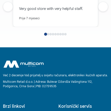
Prethodna recenzija
Very good store with very helpful staff.
Sljed
Prije 7 mjeseci
Već 2 decenije Vaš prijatelj u svijetu računara, elektronike i kućnih aparata.
Multicom Retail d.o.o. | Adresa: Bulevar Džordža Vašingtona 112,
Podgorica, Crna Gora | PIB: 02759535
Brzi linkovi
Korisnički servis