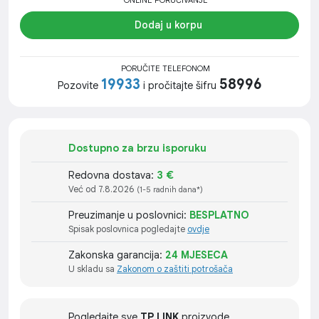
ONLINE PORUČIVANJE
Dodaj u korpu
PORUČITE TELEFONOM
19933
58996
Pozovite
i pročitajte šifru
Dostupno za brzu isporuku
Redovna dostava:
3 €
Već od 7.8.2026
(1-5 radnih dana*)
Preuzimanje u poslovnici:
BESPLATNO
Spisak poslovnica pogledajte
ovdje
Zakonska garancija:
24 MJESECA
U skladu sa
Zakonom o zaštiti potrošača
Pogledajte sve
TP LINK
proizvode