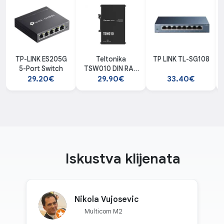
TP-LINK ES205G
Teltonika
TP LINK TL-SG108
5-Port Switch
TSW010 DIN RAIL
SWITCH
29.20€
29.90€
33.40€
Iskustva klijenata
Nikola Vujosevic
Multicom M2