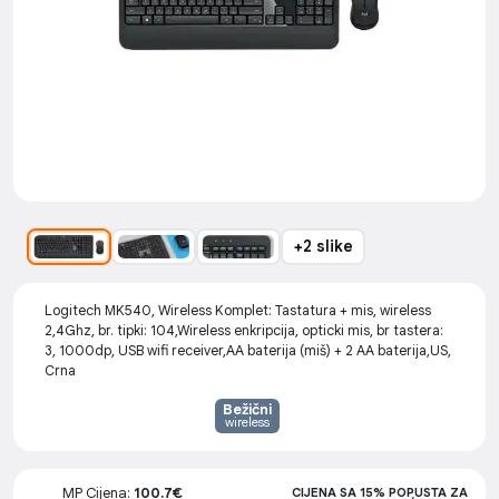
+2 slike
Logitech MK540, Wireless Komplet: Tastatura + mis, wireless
2,4Ghz, br. tipki: 104,Wireless enkripcija, opticki mis, br tastera:
3, 1000dp, USB wifi receiver,AA baterija (miš) + 2 AA baterija,US,
Crna
Bežični
wireless
MP Cijena:
100.7€
CIJENA SA 15% POPUSTA ZA