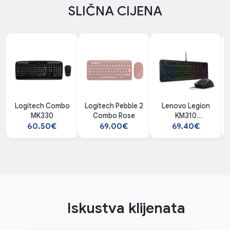
SLIČNA CIJENA
Logitech Combo
Logitech Pebble 2
Lenovo Legion
MK330
Combo Rose
KM310
RGB GX31N91913
60.50€
69.00€
69.40€
COMBO
Iskustva klijenata