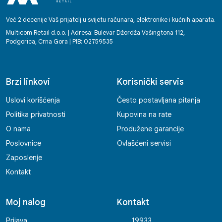
Već 2 decenije Vaš prijatelj u svijetu računara, elektronike i kućnih aparata.
Multicom Retail d.o.o. | Adresa: Bulevar Džordža Vašingtona 112,
Podgorica, Crna Gora | PIB: 02759535
Brzi linkovi
Korisnički servis
Uslovi korišćenja
Često postavljana pitanja
Politika privatnosti
Kupovina na rate
O nama
Produžene garancije
Poslovnice
Ovlašćeni servisi
Zaposlenje
Kontakt
Moj nalog
Kontakt
Prijava
19933