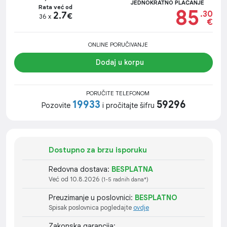
JEDNOKRATNO PLAĆANJE
Rata već od
85
.30
2.7
€
36 x
€
ONLINE PORUČIVANJE
Dodaj u korpu
PORUČITE TELEFONOM
19933
59296
Pozovite
i pročitajte šifru
Dostupno za brzu isporuku
Redovna dostava:
BESPLATNA
Već od 10.8.2026
(1-5 radnih dana*)
Preuzimanje u poslovnici:
BESPLATNO
Spisak poslovnica pogledajte
ovdje
Zakonska garancija: