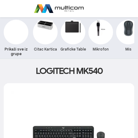
Prikaži sve iz
Citac Kartica
Graficke Table
Mikrofon
Mis
grupe
LOGITECH MK540