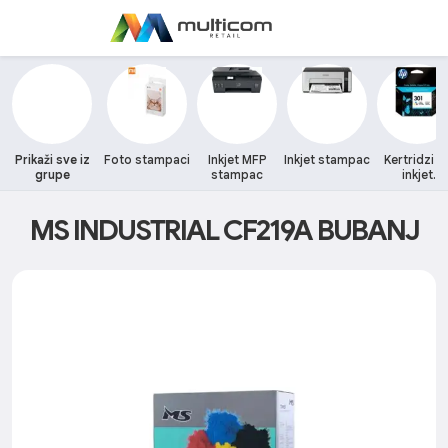
Prikaži sve iz
Foto stampaci
Inkjet MFP
Inkjet stampac
Kertridzi z
grupe
stampac
inkjet
stampace
MS INDUSTRIAL CF219A BUBANJ