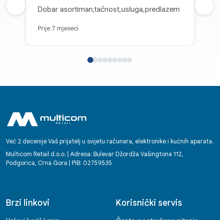
Prethodna recenzija
Dobar asortiman,tačnost,usluga,predlazem
Sljed
Prije 7 mjeseci
Već 2 decenije Vaš prijatelj u svijetu računara, elektronike i kućnih aparata.
Multicom Retail d.o.o. | Adresa: Bulevar Džordža Vašingtona 112,
Podgorica, Crna Gora | PIB: 02759535
Brzi linkovi
Korisnički servis