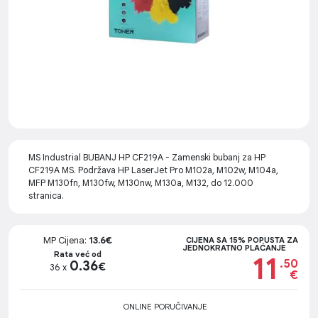
MS Industrial BUBANJ HP CF219A - Zamenski bubanj za HP
CF219A MS. Podržava HP LaserJet Pro M102a, M102w, M104a,
MFP M130fn, M130fw, M130nw, M130a, M132, do 12.000
stranica.
MP Cijena:
13.6€
CIJENA SA 15% POPUSTA ZA
JEDNOKRATNO PLAĆANJE
Rata već od
11
.50
0.36
€
36 x
€
ONLINE PORUČIVANJE