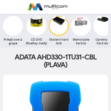
Prikaži sve iz
CD DVD
Eksterni hard
Memorijske
Oprema z
grupe
BlueRay mediji
disk
kartice
hard disk
ADATA AHD330-1TU31-CBL
(PLAVA)