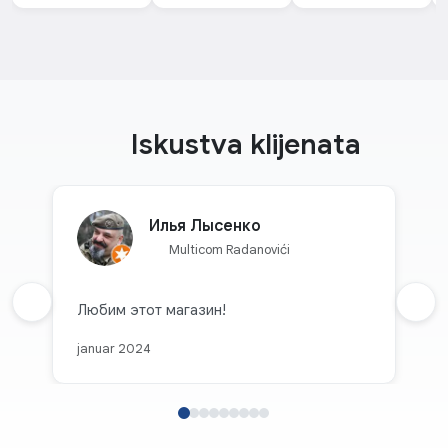
Iskustva klijenata
Илья Лысенко
Multicom Radanovići
Prethodna recenzija
Любим этот магазин!
Sljed
januar 2024