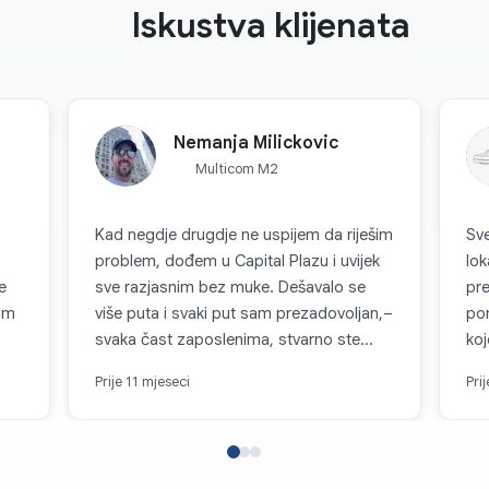
Iskustva klijenata
Nemanja Milickovic
Multicom M2
Kad negdje drugdje ne uspijem da riješim
Sve
problem, dođem u Capital Plazu i uvijek
lok
e
sve razjasnim bez muke. Dešavalo se
pre
am
više puta i svaki put sam prezadovoljan,–
po
svaka čast zaposlenima, stvarno ste
koj
najbolji. Hvala još jednom!
nis
Prije 11 mjeseci
Pri