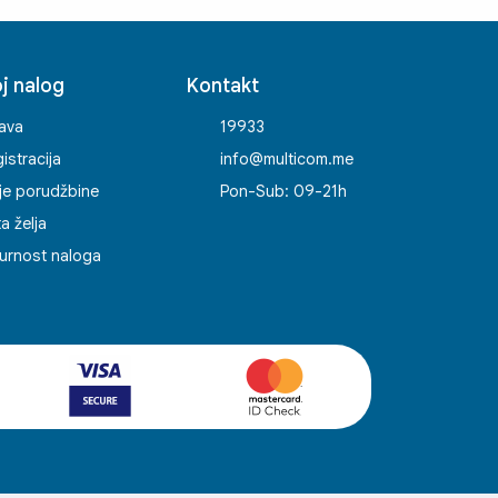
j nalog
Kontakt
java
19933
istracija
info@multicom.me
je porudžbine
Pon-Sub: 09-21h
ta želja
urnost naloga