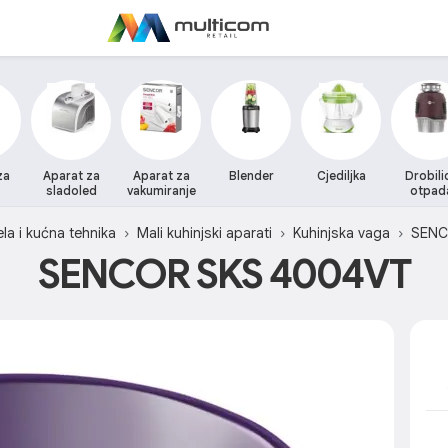
za
Aparat za
Aparat za
Blender
Cjediljka
Drobili
sladoled
vakumiranje
otpad
ela i kućna tehnika
Mali kuhinjski aparati
Kuhinjska vaga
SEN
SENCOR SKS 4004VT