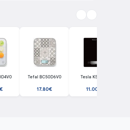
0D4V0
Tefal BC50D6V0
Tesla KS201B
G
0€
17.80€
11.00€