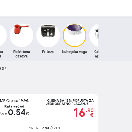
ca
Elektricna
Friteze
Kuhinjska vaga
Kuhinjski
Kuhinjski 
a
dzezva
aparati
COR
MP Cijena:
19.9€
CIJENA SA 15% POPUSTA ZA
JEDNOKRATNO PLAĆANJE
Rata već od
16
0.54
.90
€
36 x
€
ONLINE PORUČIVANJE