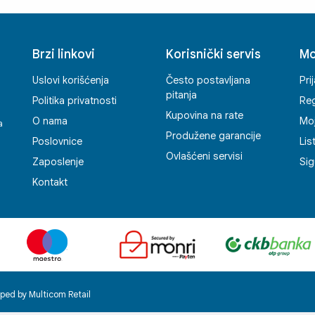
Brzi linkovi
Korisnički servis
Mo
Uslovi korišćenja
Često postavljana
Pri
pitanja
Politika privatnosti
Reg
Kupovina na rate
O nama
Mo
a
Produžene garancije
Poslovnice
Lis
Ovlašćeni servisi
Zaposlenje
Sig
Kontakt
ped by Multicom Retail