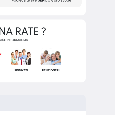
Pogledajte sve
SENCOR
proizvode
NA RATE ?
 VIŠE INFORMACIJA
SINDIKATI
PENZIONERI