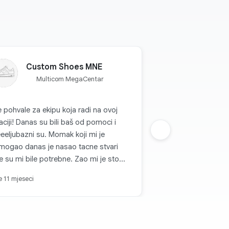
Custom Shoes MNE
Multicom MegaCentar
 pohvale za ekipu koja radi na ovoj
aciji! Danas su bili baš od pomoci i
eeljubazni su. Momak koji mi je
Sljedeca grupa
mogao danas je nasao tacne stvari
e su mi bile potrebne. Zao mi je sto
am zapamtio kako se zove! 👍🏼
je 11 mjeseci