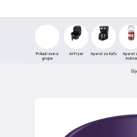
Prikaži sve iz
AirFryer
Aparat za Kafu
Aparat 
grupe
kokice
Bij