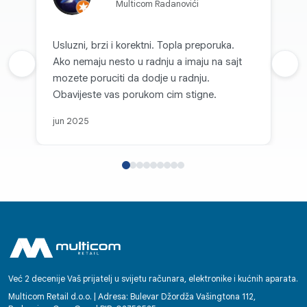
Multicom Radanovići
Usluzni, brzi i korektni. Topla preporuka.
Ako nemaju nesto u radnju a imaju na sajt
Prethodna recenzija
Sljed
mozete poruciti da dodje u radnju.
Obavijeste vas porukom cim stigne.
jun 2025
Već 2 decenije Vaš prijatelj u svijetu računara, elektronike i kućnih aparata.
Multicom Retail d.o.o. | Adresa: Bulevar Džordža Vašingtona 112,