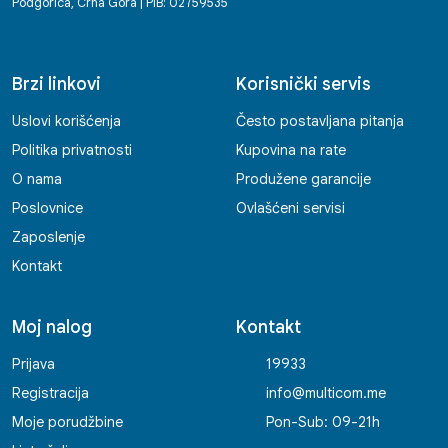
Podgorica, Crna Gora | PIB: 02759535
Brzi linkovi
Korisnički servis
Uslovi korišćenja
Često postavljana pitanja
Politika privatnosti
Kupovina na rate
O nama
Produžene garancije
Poslovnice
Ovlašćeni servisi
Zaposlenje
Kontakt
Moj nalog
Kontakt
Prijava
19933
Registracija
info@multicom.me
Moje porudžbine
Pon-Sub: 09-21h