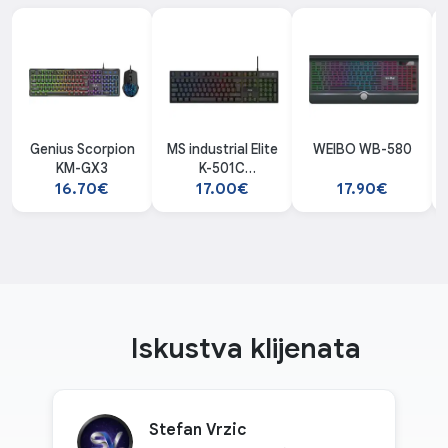
Genius Scorpion
MS industrial Elite
WEIBO WB-580
KM-GX3
K-501C
membranska
16.70€
17.00€
17.90€
gaming tastatura
Iskustva klijenata
Stefan Vrzic