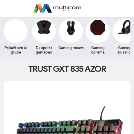
Prikaži sve iz
Dzojstik i
Gaming misevi
Gaming
Gaming
grupe
gamepad
oprema
slusalice
TRUST GXT 835 AZOR