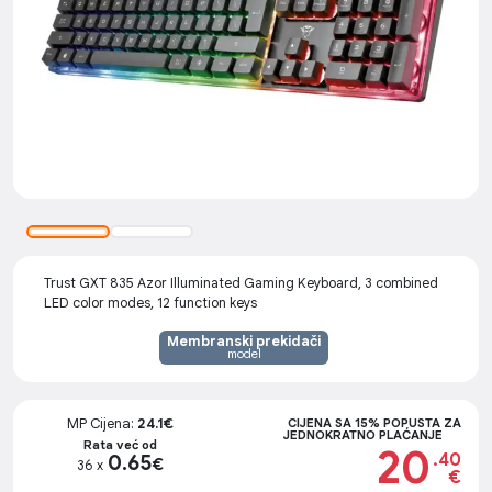
Trust GXT 835 Azor Illuminated Gaming Keyboard, 3 combined
LED color modes, 12 function keys
Membranski prekidači
model
MP Cijena:
24.1€
CIJENA SA 15% POPUSTA ZA
JEDNOKRATNO PLAĆANJE
Rata već od
20
.40
0.65
€
36 x
€