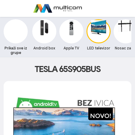
Prikaži sve iz
Android box
Apple TV
LED televizor
Nosac za T
grupe
TESLA 65S905BUS