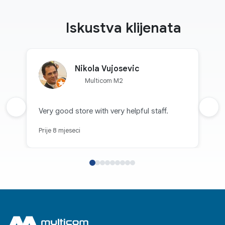
Iskustva klijenata
Nikola Vujosevic
Multicom M2
Prethodna recenzija
Very good store with very helpful staff.
Sljed
Prije 8 mjeseci