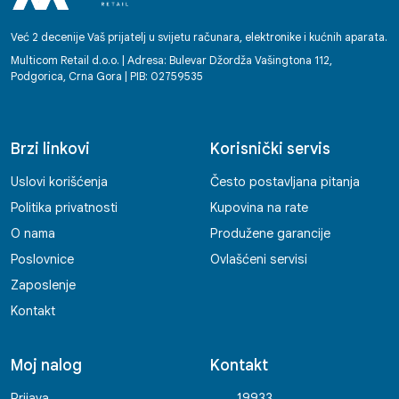
Već 2 decenije Vaš prijatelj u svijetu računara, elektronike i kućnih aparata.
Multicom Retail d.o.o. | Adresa: Bulevar Džordža Vašingtona 112,
Podgorica, Crna Gora | PIB: 02759535
Brzi linkovi
Korisnički servis
Uslovi korišćenja
Često postavljana pitanja
Politika privatnosti
Kupovina na rate
O nama
Produžene garancije
Poslovnice
Ovlašćeni servisi
Zaposlenje
Kontakt
Moj nalog
Kontakt
Prijava
19933