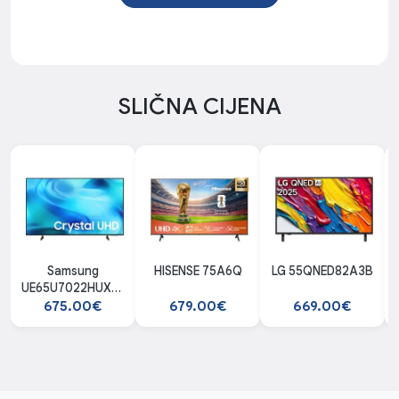
SLIČNA CIJENA
Samsung
HISENSE 75A6Q
LG 55QNED82A3B
UE65U7022HUXXH
Crystal UHD
675.00€
679.00€
669.00€
Smart TV