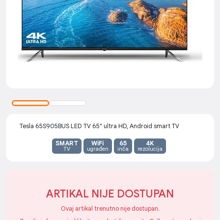
Tesla 65S905BUS LED TV 65" ultra HD, Android smart TV
SMART
WiFi
65
4K
TV
ugrađen
inča
rezolucija
ARTIKAL NIJE DOSTUPAN
Ovaj artikal trenutno nije dostupan.