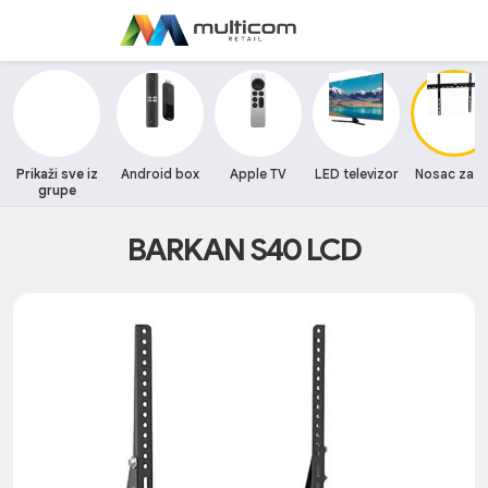
Prikaži sve iz
Android box
Apple TV
LED televizor
Nosac za T
grupe
BARKAN S40 LCD