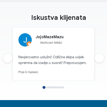
Iskustva klijenata
JojoMazeMazu
Multicom Nikšić
Nevjerovatno uslužni! Odlična ekipa uvijek
Prethodna recenzija
Sljed
spremna da izadje u susret! Preporucujem.
Prije 6 mjeseci