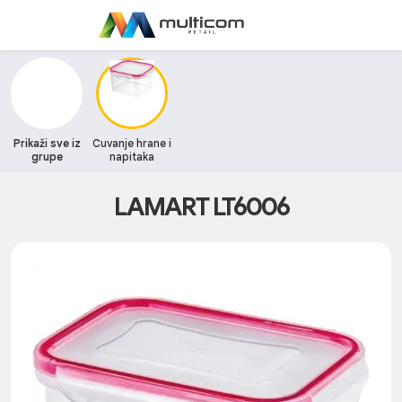
Prikaži sve iz
Cuvanje hrane i
grupe
napitaka
LAMART LT6006