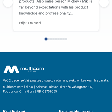
products. Also sales person Mickey / Miki is
Prethodna recenzija
Sljed
far beyond expectations with his product
knowledge and professionality...
Prije 11 mjeseci
Već 2 decenije Vaš prijatelj u svijetu računara, elektronike i kućnih aparata.
Multicom Retail d.o.o. | Adresa: Bulevar Džordža Vašingtona 112,
Podgorica, Crna Gora | PIB: 02759535
Brzi linkovi
Korisnički servis