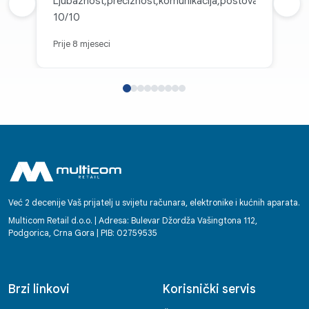
Ljubaznost,preciznost,komunikacija,postovanje
Prethodna recenzija
Sljed
10/10
Prije 8 mjeseci
Već 2 decenije Vaš prijatelj u svijetu računara, elektronike i kućnih aparata.
Multicom Retail d.o.o. | Adresa: Bulevar Džordža Vašingtona 112,
Podgorica, Crna Gora | PIB: 02759535
Brzi linkovi
Korisnički servis