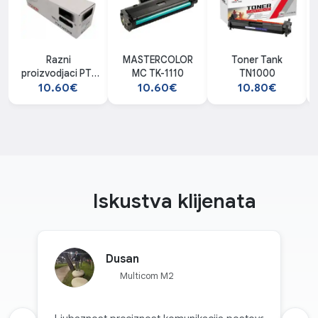
Razni
MASTERCOLOR
Toner Tank
proizvodjaci PT-
MC TK-1110
TN1000
CF230A
10.60€
10.60€
10.80€
Iskustva klijenata
Dusan
Multicom M2