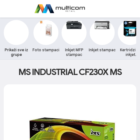
Prikaži sve iz
Foto stampaci
Inkjet MFP
Inkjet stampac
Kertridzi z
grupe
stampac
inkjet
stampace
MS INDUSTRIAL CF230X MS