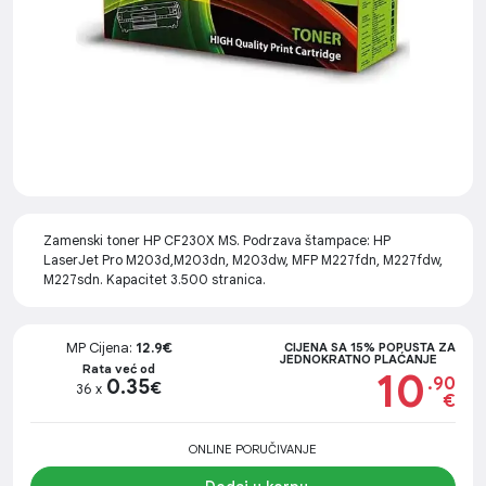
Zamenski toner HP CF230X MS. Podrzava štampace: HP
LaserJet Pro M203d,M203dn, M203dw, MFP M227fdn, M227fdw,
M227sdn. Kapacitet 3.500 stranica.
MP Cijena:
12.9€
CIJENA SA 15% POPUSTA ZA
JEDNOKRATNO PLAĆANJE
Rata već od
10
.90
0.35
€
36 x
€
ONLINE PORUČIVANJE