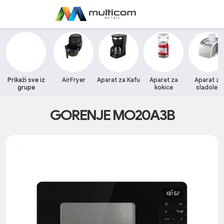
Prikaži sve iz
AirFryer
Aparat za Kafu
Aparat za
Aparat za
grupe
kokice
sladoled
GORENJE MO20A3B