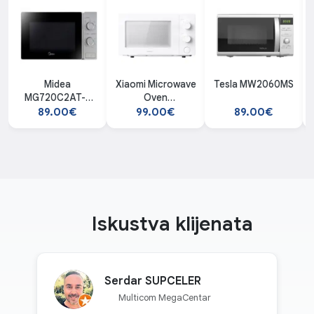
Midea
Xiaomi Microwave
Tesla MW2060MS
MG720C2AT-S
Oven
mikrotalasna
mikrotalasna
89.00€
99.00€
89.00€
Iskustva klijenata
Serdar SUPCELER
Multicom MegaCentar