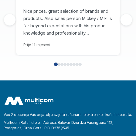
Nice prices, great selection of brands and
products. Also sales person Mickey / Miki is
Prethodna recenzija
Sljed
far beyond expectations with his product
knowledge and professionality...
Prije 11 mjeseci
Već 2 decenije Vaš prijatelj u svijetu računara, elektronike i kućnih aparata.
Multicom Retail d.o.o. | Adresa: Bulevar Džordža Vašingtona 112,
Podgorica, Crna Gora | PIB: 02759535