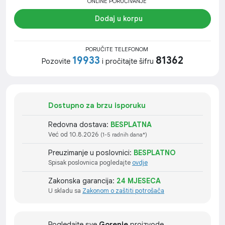
ONLINE PORUČIVANJE
Dodaj u korpu
PORUČITE TELEFONOM
19933
81362
Pozovite
i pročitajte šifru
Dostupno za brzu isporuku
Redovna dostava:
BESPLATNA
Već od 10.8.2026
(1-5 radnih dana*)
Preuzimanje u poslovnici:
BESPLATNO
Spisak poslovnica pogledajte
ovdje
Zakonska garancija:
24 MJESECA
U skladu sa
Zakonom o zaštiti potrošača
Pogledajte sve
Gorenje
proizvode