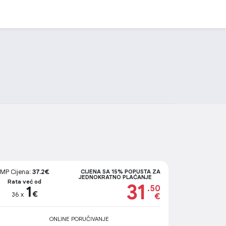
MP Cijena:
37.2€
CIJENA SA 15% POPUSTA ZA
JEDNOKRATNO PLAĆANJE
Rata već od
31
1
.50
€
36 x
€
ONLINE PORUČIVANJE