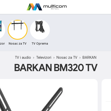
izor
Nosac za TV
TV Oprema
TV i audio
Televizori
Nosac za TV
BARKAN
BARKAN BM320 TV