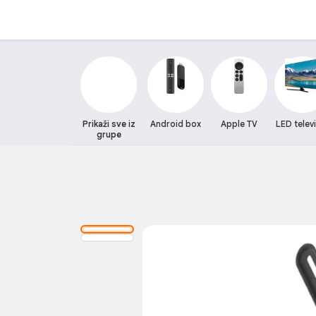
Prikaži sve iz
Android box
Apple TV
LED telev
grupe