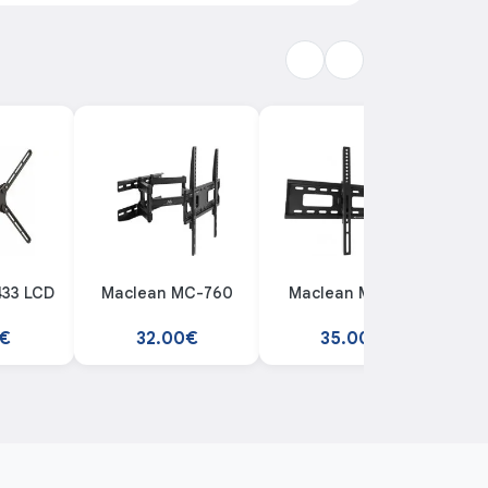
Maclean MC-760
Maclean MC-421
BA
0€
32.00€
35.00€