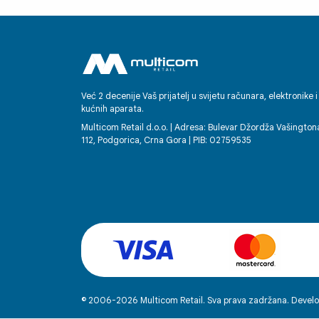
tehnike. Ovdje se zaista cijene mušteri
- i to se osjeti u svemu.
Već 2 decenije Vaš prijatelj u svijetu računara, elektronike i
kućnih aparata.
Multicom Retail d.o.o. | Adresa: Bulevar Džordža Vašington
112, Podgorica, Crna Gora | PIB: 02759535
© 2006-2026 Multicom Retail. Sva prava zadržana. Develo