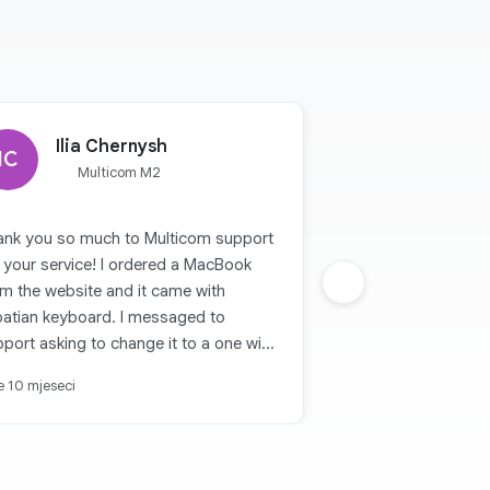
Ilia Chernysh
IC
Multicom M2
ank you so much to Multicom support
 your service! I ordered a MacBook
m the website and it came with
Sljedeca grupa
oatian keyboard. I messaged to
port asking to change it to a one with
lish keyboard and they did it! Despite
je 10 mjeseci
 fact that the box has been opened
u are planing to order a
ptop and you need English keyboard,
ase pay attention to ZEE letters in the