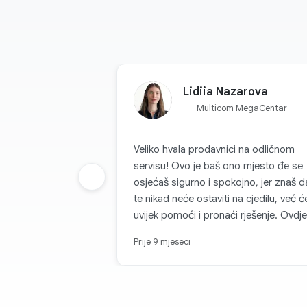
Lidiia Nazarova
Multicom MegaCentar
Veliko hvala prodavnici na odličnom
servisu! Ovo je baš ono mjesto đe se
Prethodna grupa
osjećaš sigurno i spokojno, jer znaš d
te nikad neće ostaviti na cjedilu, već ć
uvijek pomoći i pronaći rješenje. Ovdje
rade nevjerovatno prijatni i pažljivi ljudi
Prije 9 mjeseci
zbog kojih se poželiš vraćati opet i op
Svaka kupovina se pretvara u radost, i
zato s punim povjerenjem mogu reći 
je ovo najpouzdanije mjesto za kupov