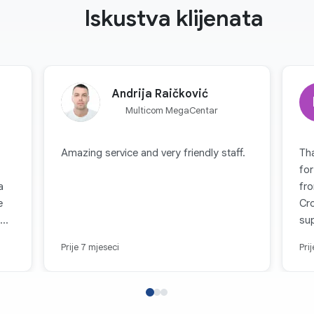
Iskustva klijenata
Andrija Raičković
Multicom MegaCentar
Amazing service and very friendly staff.
Th
for
a
fro
e
Cr
sup
,
Eng
Prije 7 mjeseci
Pri
et.
the
already. If yo
da
la
inu
ple