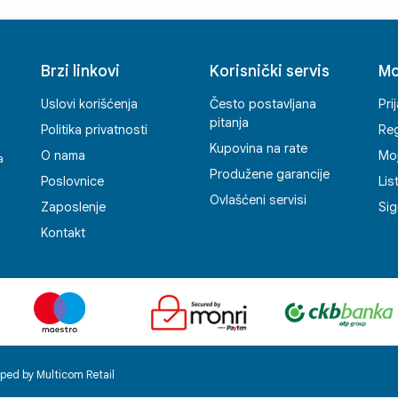
je
pro
bu
any
Brzi linkovi
Korisnički servis
Mo
app
Uslovi korišćenja
Često postavljana
Pri
pitanja
Politika privatnosti
Reg
Kupovina na rate
O nama
Mo
a
Produžene garancije
Poslovnice
Lis
Ovlašćeni servisi
Zaposlenje
Sig
Kontakt
ped by Multicom Retail