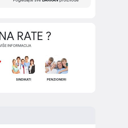
Pogledajte sve
BARKAN
proizvode
NA RATE ?
 VIŠE INFORMACIJA
SINDIKATI
PENZIONERI