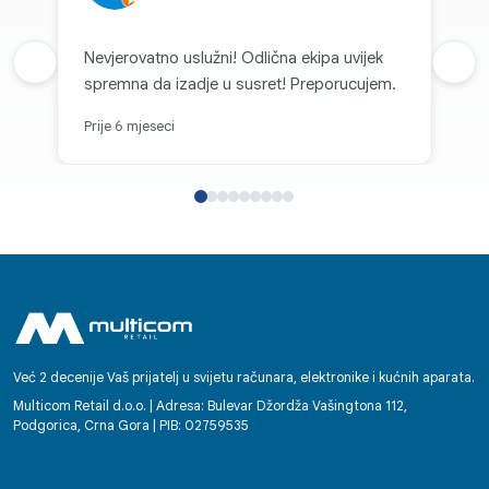
Nevjerovatno uslužni! Odlična ekipa uvijek
Prethodna recenzija
Sljed
spremna da izadje u susret! Preporucujem.
Prije 6 mjeseci
Već 2 decenije Vaš prijatelj u svijetu računara, elektronike i kućnih aparata.
Multicom Retail d.o.o. | Adresa: Bulevar Džordža Vašingtona 112,
Podgorica, Crna Gora | PIB: 02759535