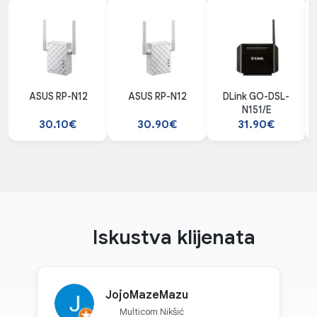
ASUS RP-N12
ASUS RP-N12
DLink GO-DSL-
N151/E
30.10€
30.90€
31.90€
Iskustva klijenata
JojoMazeMazu
Multicom Nikšić