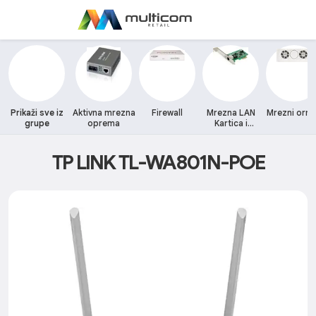
Prikaži sve iz
Aktivna mrezna
Firewall
Mrezna LAN
Mrezni orm
grupe
oprema
Kartica i
adapteri
TP LINK TL-WA801N-POE