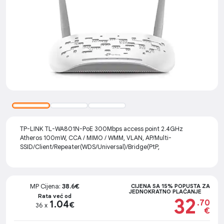
TP-LINK TL-WA801N-PoE 300Mbps access point 2.4GHz
Atheros 100mW, CCA / MIMO / WMM, VLAN, AP/Multi-
SSID/Client/Repeater(WDS/Universal)/Bridge(PtP,
MP Cijena:
38.6€
CIJENA SA 15% POPUSTA ZA
JEDNOKRATNO PLAĆANJE
Rata već od
32
.70
1.04
€
36 x
€