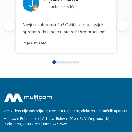
Multicom Nikšić
Nevjerovatno uslužni! Odlična ekipa uvijek
Prethodna recenzija
Sljed
spremna da izadje u susret! Preporucujem.
Prije 6 mjeseci
Već 2 decenije Vaš prijatelj u svijetu računara, elektronike i kućnih aparata.
Multicom Retail d.o.o. | Adresa: Bulevar Džordža Vašingtona 112,
Podgorica, Crna Gora | PIB: 02759535