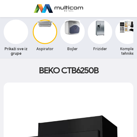
Prikaži sve iz
Aspirator
Bojler
Frizider
Komplet
grupe
tehnike
BEKO CTB6250B