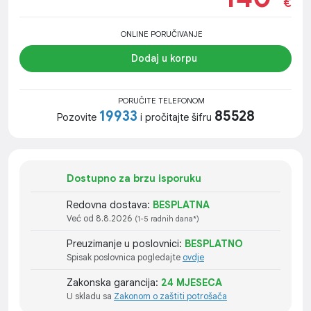
€
ONLINE PORUČIVANJE
Dodaj u korpu
PORUČITE TELEFONOM
19933
85528
Pozovite
i pročitajte šifru
Dostupno za brzu isporuku
Redovna dostava:
BESPLATNA
Već od 8.8.2026
(1-5 radnih dana*)
Preuzimanje u poslovnici:
BESPLATNO
Spisak poslovnica pogledajte
ovdje
Zakonska garancija:
24 MJESECA
U skladu sa
Zakonom o zaštiti potrošača