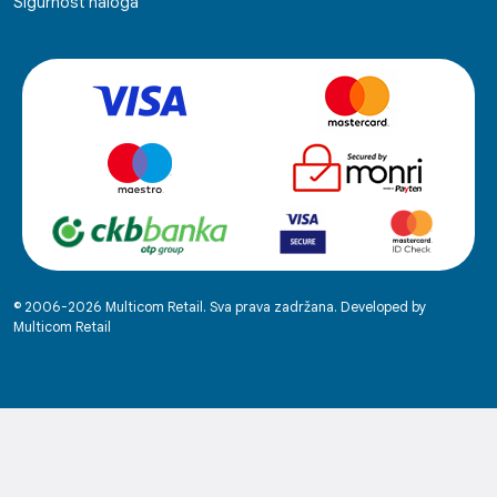
Sigurnost naloga
© 2006-2026 Multicom Retail. Sva prava zadržana. Developed by
Multicom Retail