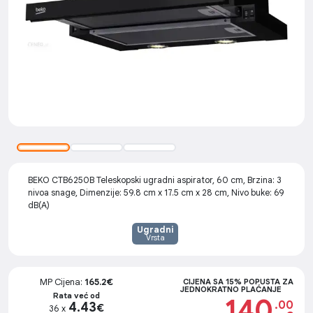
BEKO CTB6250B Teleskopski ugradni aspirator, 60 cm, Brzina: 3
nivoa snage, Dimenzije: 59.8 cm x 17.5 cm x 28 cm, Nivo buke: 69
dB(A)
Ugradni
Vrsta
MP Cijena:
165.2€
CIJENA SA 15% POPUSTA ZA
JEDNOKRATNO PLAĆANJE
Rata već od
140
.00
4.43
€
36 x