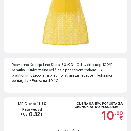
RosMarino Kecelja Line Stars, 60x90 - Od kvalitetnog 100%
pamuka - Univerzalna veličina s podesivom trakom - S
praktičnim džepom na prednjoj strani za recepte ili kuhinjska
pomagala - Periva na 40 ° C
MP Cijena:
11.8€
CIJENA SA 15% POPUSTA ZA
JEDNOKRATNO PLAĆANJE
Rata već od
10
.00
0.32
€
36 x
€