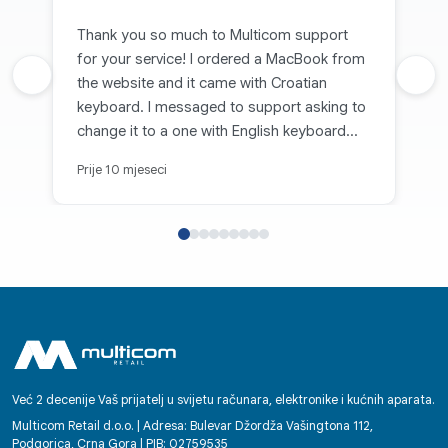
Thank you so much to Multicom support
for your service! I ordered a MacBook from
Prethodna recenzija
the website and it came with Croatian
Sljed
keyboard. I messaged to support asking to
change it to a one with English keyboard
and they did it! Despite the fact that the box
Prije 10 mjeseci
has been opened already. If you are planing
to order a laptop and you need English
keyboard, please pay attention to ZEE
letters in the product description. I didn’t
know that, but Multicom changed the
MacBook anyway. Thank you so much! I
really appreciate it.
Već 2 decenije Vaš prijatelj u svijetu računara, elektronike i kućnih aparata.
Multicom Retail d.o.o. | Adresa: Bulevar Džordža Vašingtona 112,
Podgorica, Crna Gora | PIB: 02759535