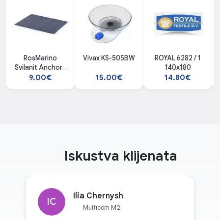
RosMarino
Vivax KS-505BW
ROYAL 6282 / 1
Svilanit Anchors
140x180
plavi
9.00€
15.00€
14.80€
Iskustva klijenata
Ilia Chernysh
IC
Multicom M2