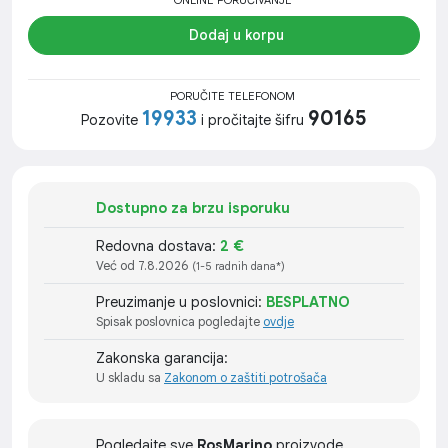
ONLINE PORUČIVANJE
Dodaj u korpu
PORUČITE TELEFONOM
19933
90165
Pozovite
i pročitajte šifru
Dostupno za brzu isporuku
Redovna dostava:
2 €
Već od 7.8.2026
(1-5 radnih dana*)
Preuzimanje u poslovnici:
BESPLATNO
Spisak poslovnica pogledajte
ovdje
Zakonska garancija:
U skladu sa
Zakonom o zaštiti potrošača
Pogledajte sve
RosMarino
proizvode