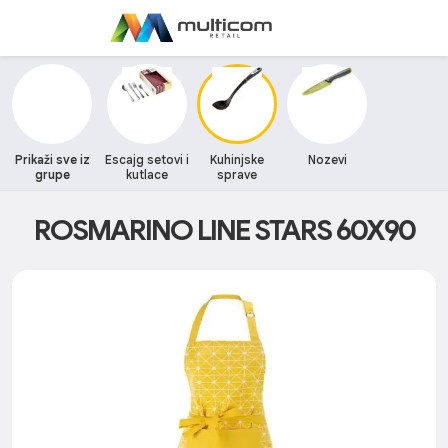
Prikaži sve iz
Escajg setovi i
Kuhinjske
Nozevi
grupe
kutlace
sprave
ROSMARINO LINE STARS 60X90