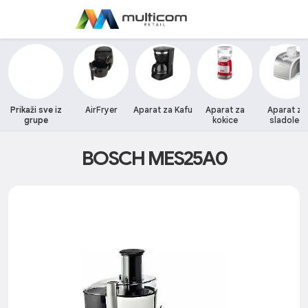
Prikaži sve iz
AirFryer
Aparat za Kafu
Aparat za
Aparat za
grupe
kokice
sladoled
BOSCH MES25A0