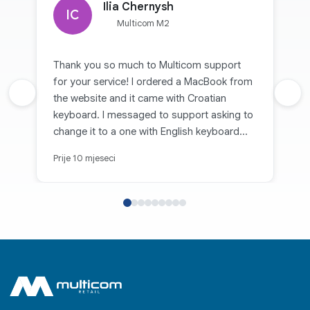
Ilia Chernysh
IC
Multicom M2
Thank you so much to Multicom support
for your service! I ordered a MacBook from
Prethodna recenzija
the website and it came with Croatian
Sljed
keyboard. I messaged to support asking to
change it to a one with English keyboard
and they did it! Despite the fact that the box
Prije 10 mjeseci
has been opened already. If you are planing
to order a laptop and you need English
keyboard, please pay attention to ZEE
letters in the product description. I didn’t
know that, but Multicom changed the
MacBook anyway. Thank you so much! I
really appreciate it.