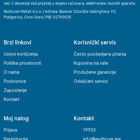
Već 2 decenije Vaš prijatelj u svijetu računara, elektronike i kućnih aparata.
Multicom Retail d.o.o. | Adresa: Bulevar Džordža Vašingtona 112,
Podgorica, Crna Gora | PIB: 02759535
Brzi linkovi
Korisnički servis
Uslovi korišćenja
Često postavljana pitanja
Politika privatnosti
Kupovina na rate
O nama
Produžene garancije
Poslovnice
Ovlašćeni servisi
Zaposlenje
Kontakt
Moj nalog
Kontakt
Prijava
19933
Registracija
info@multicom.me