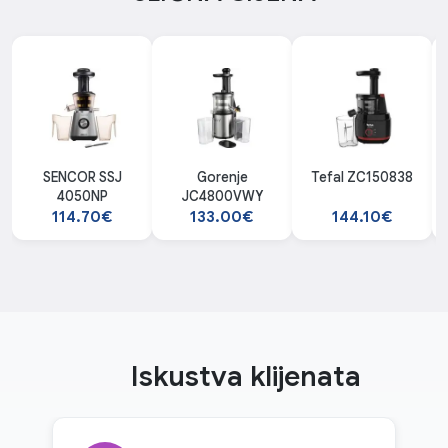
SENCOR SSJ
Gorenje
Tefal ZC150838
4050NP
JC4800VWY
114.70€
133.00€
144.10€
Iskustva klijenata