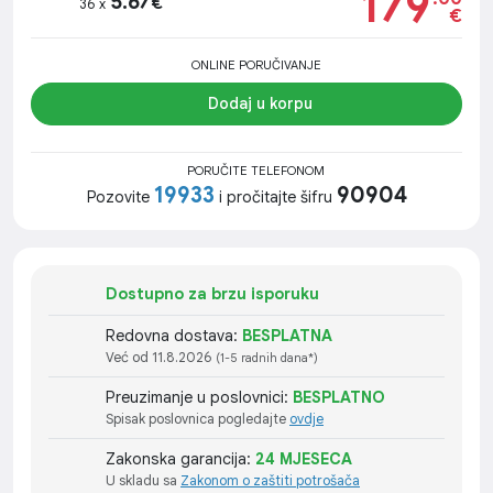
179
5.67
€
36 x
€
ONLINE PORUČIVANJE
Dodaj u korpu
PORUČITE TELEFONOM
19933
90904
Pozovite
i pročitajte šifru
Dostupno za brzu isporuku
Redovna dostava:
BESPLATNA
Već od 11.8.2026
(1-5 radnih dana*)
Preuzimanje u poslovnici:
BESPLATNO
Spisak poslovnica pogledajte
ovdje
Zakonska garancija:
24 MJESECA
U skladu sa
Zakonom o zaštiti potrošača