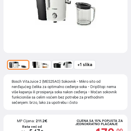
+1 slika
Bosch VitaJuice 2 (MES25A0) Sokovnik - Mikro sito od
nerđajućeg čelika za optimalno ceđenje soka - DripStop: nema
više kapanja ili prosipanja soka nakon ceđenja - Moćan sokovnik
funkcioniše sa celim voćem bez potrebe za prethodnim
sečenjem: brzo, lako za upotrebu i čisto
MP Cijena:
211.2€
CIJENA SA 15% POPUSTA ZA
JEDNOKRATNO PLAĆANJE
Rata već od
.00