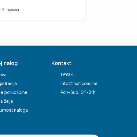
je 9 mjeseci
j nalog
Kontakt
java
19933
istracija
info@multicom.me
je porudžbine
Pon-Sub: 09-21h
ta želja
urnost naloga