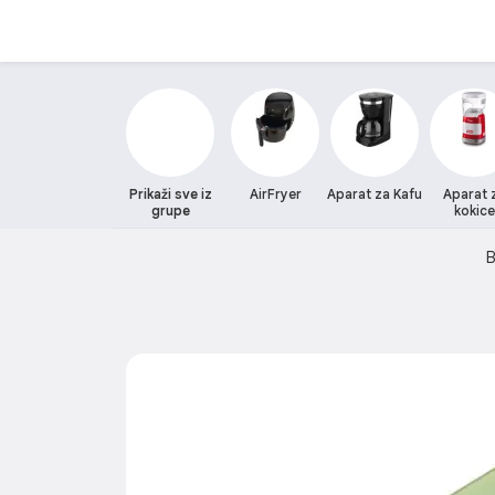
Prikaži sve iz
AirFryer
Aparat za Kafu
Aparat 
grupe
kokice
B