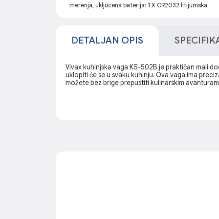
merenja, ukljucena baterija: 1 X CR2032 litijumska
DETALJAN OPIS
SPECIFIK
Vivax kuhinjska vaga KS-502B je praktičan mali do
uklopiti će se u svaku kuhinju. Ova vaga ima preciza
možete bez brige prepustiti kulinarskim avanturam