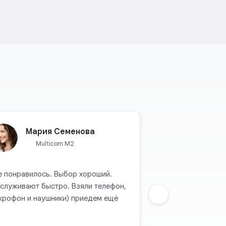
Мария Семенова
Multicom M2
е понравилось. Выбор хороший.
служивают быстро. Взяли телефон,
крофон и наушники) приедем ещё
Sljedeca grupa