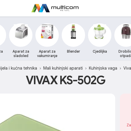
za
Aparat za
Aparat za
Blender
Cjediljka
Drobili
sladoled
vakumiranje
otpad
ijela i kućna tehnika
Mali kuhinjski aparati
Kuhinjska vaga
Viv
VIVAX KS-502G
Za