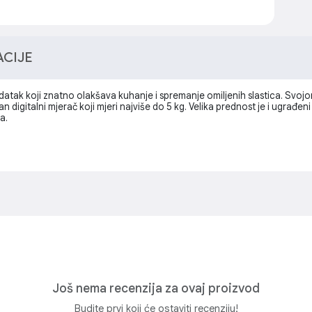
ACIJE
datak koji znatno olakšava kuhanje i spremanje omiljenih slastica. Svo
n digitalni mjerač koji mjeri najviše do 5 kg. Velika prednost je i ugrađen
a.
Još nema recenzija za ovaj proizvod
Budite prvi koji će ostaviti recenziju!