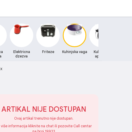
ca
Elektricna
Friteze
Kuhinjska vaga
Kuhinjski
Kuhinjski 
a
dzezva
aparati
ax
ARTIKAL NIJE DOSTUPAN
Ovaj artikal trenutno nije dostupan.
 više informacija kliknite na chat ili pozovite Call centar
na broj 19933