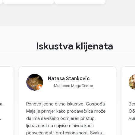
Iskustva klijenata
Natasa Stankovic
Multicom MegaCentar
a.
Ponovo jedno divno iskustvo. Gospođa
Вс
Maja je primjer kako prodavač/ica može
Об
.
da ima savršeno odmjeren pristup,
ми
ljubaznost na najvišem nivou kao i
posvećenost i profesionalnost. Svaka