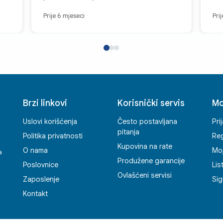
čast, zadovoljstvo je kupovati kod vas.
Prije 6 mjeseci
Pri
Brzi linkovi
Korisnički servis
Mo
Uslovi korišćenja
Često postavljana
Pri
pitanja
Politika privatnosti
Reg
Kupovina na rate
O nama
Mo
a
Produžene garancije
Poslovnice
Lis
Ovlašćeni servisi
Zaposlenje
Sig
Kontakt