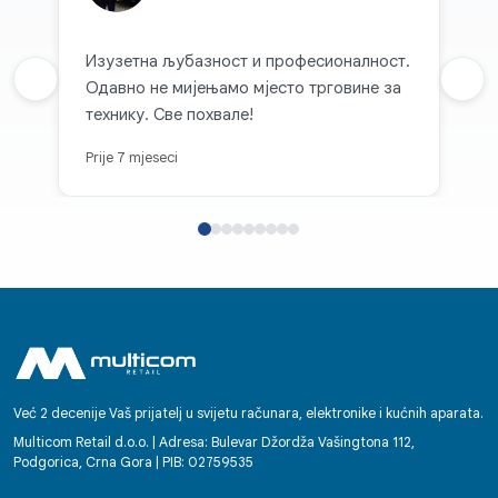
Изузетна љубазност и професионалност.
Prethodna recenzija
Одавно не мијењамо мјесто трговине за
Sljed
технику. Све похвале!
Prije 7 mjeseci
Već 2 decenije Vaš prijatelj u svijetu računara, elektronike i kućnih aparata.
Multicom Retail d.o.o. | Adresa: Bulevar Džordža Vašingtona 112,
Podgorica, Crna Gora | PIB: 02759535