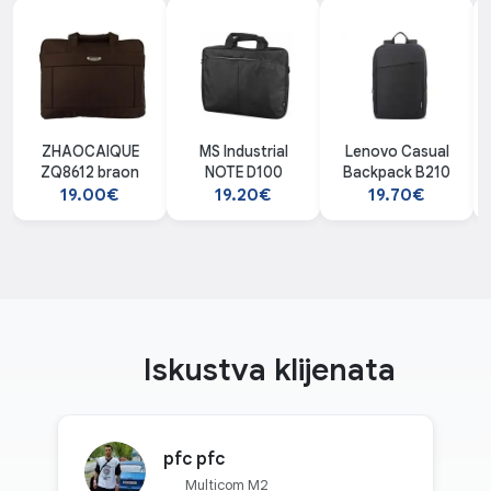
ZHAOCAIQUE
MS Industrial
Lenovo Casual
ZQ8612 braon
NOTE D100
Backpack B210
19.00€
19.20€
19.70€
Iskustva klijenata
pfc pfc
Multicom M2